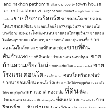
town house
land nakhon pathom
Thailand property
for rent sukhumvit
Urgent sale Phuket
weight loss retreat
ขายกิจการรีสอร์ต
ขายคอน
ขายคอนโด
thailand
โดนาจอมเทียน
ขายคอนโดบล็อค77สุขุมวิท77
ขายคอนโด
ขายคอนโดสองนอน
บางซื่อ
ขายคอนโดสุขุมวิท77
ขายคอน
ขาย
โดอ่อนนุช
ขายคอนโดเตาปูน
ขายคอนโดเตาปูน บางซื่อ
ขายที่ดิน
คอนโดใกล้ทะเล
ขายที่ดินนครปฐม
สันกำแพง
ขาย
ขายที่ดินเปล่ากำแพงเสน นครปฐมม
บ้านสวนเชียงใหม่
ขาย
ขายบ้านเชียงใหม่
ขายอพาร์ตเม้นท์
คอนโด
โรงแรม
คอนโดพร้อมเฟอร์
คอนโดนานา
ขายนาจอมเทียน
คอนโดให้เช่า
คอนโดให้เช่าสุขุมวิท 15
คอนโด
ที่ดิน
ทาวเฮาส์ ทองหล่อ
ที่ดิน
ให้เช่าหรูสุขุมวิท 18
ที่ดินเปล่า
บ้าน
กำแพงแสน
ที่ดินติดหาด
ที่ดินย่านสุขุมวิท
ที่ดินใกล้รถไฟฟ้า
รีสอร์ต
สันกำแพง
เช่า
ให้เช่า