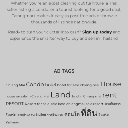
Whether you’re an expat clearing out furniture, a Thai
List Now
seller listing a condo, or a tourist looking for a good deal,
Farangmart makes it easy to post free ads or browse
thousands of listings nationwide.
Ready to turn your clutter into cash?
Sign up today
and
experience the smarter way to buy and sell in Thailand.
AD TAGS
House
Condo
hotel
Chiang Mai
hotel for sale chiang mai
Land
rent
house on sale in Chiang Mai
land in Chiang mai
RESORT
Resort for sale
sale land chiangmai
sale resort
ขายกิจการ
ที่ดิน
คอนโด
รีสอร์ต
รีสอร์ต
ขายบ้านสวนเชียงใหม่
ขายโรงแรม
สันกำแพง