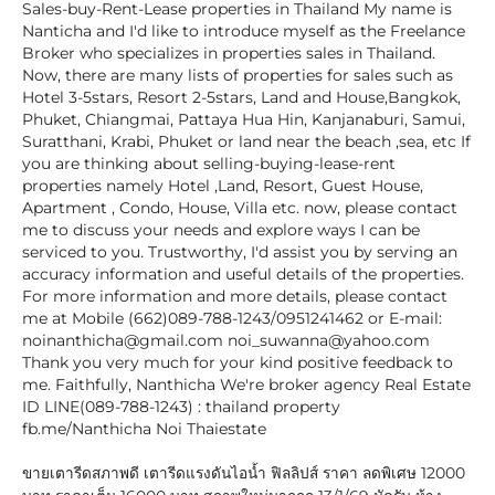
Sales-buy-Rent-Lease properties in Thailand My name is
Nanticha and I'd like to introduce myself as the Freelance
Broker who specializes in properties sales in Thailand.
Now, there are many lists of properties for sales such as
Hotel 3-5stars, Resort 2-5stars, Land and House,Bangkok,
Phuket, Chiangmai, Pattaya Hua Hin, Kanjanaburi, Samui,
Suratthani, Krabi, Phuket or land near the beach ,sea, etc If
you are thinking about selling-buying-lease-rent
properties namely Hotel ,Land, Resort, Guest House,
Apartment , Condo, House, Villa etc. now, please contact
me to discuss your needs and explore ways I can be
serviced to you. Trustworthy, I'd assist you by serving an
accuracy information and useful details of the properties.
For more information and more details, please contact
me at Mobile (662)089-788-1243/0951241462 or E-mail:
noinanthicha@gmail.com noi_suwanna@yahoo.com
Thank you very much for your kind positive feedback to
me. Faithfully, Nanthicha We're broker agency Real Estate
ID LINE(089-788-1243) : thailand property
fb.me/Nanthicha Noi Thaiestate
ขายเตารีดสภาพดี เตารีดแรงดันไอน้ำ ฟิลลิปส์ ราคา ลดพิเศษ 12000