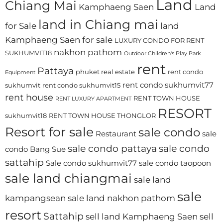
Land
Chiang Mai
Kamphaeng Saen
Land
land in Chiang mai
for Sale
land
Kamphaeng Saen for sale
LUXURY CONDO FOR RENT
nakhon pathom
SUKHUMVIT18
Outdoor Children's Play Park
rent
Pattaya
phuket real estate
rent condo
Equipment
rent condo sukhumvit77
sukhumvit
rent condo sukhumvit15
rent house
RENT TOWN HOUSE
RENT LUXURY APARTMENT
RESORT
sukhumvit18
RENT TOWN HOUSE THONGLOR
Resort for sale
sale condo
Restaurant
sale
sale condo pattaya
sale condo
condo Bang Sue
sattahip
Sale condo sukhumvit77
sale condo taopoon
sale land chiangmai
sale land
sale
kampangsean
sale land nakhon pathom
resort
Sattahip
sell land Kamphaeng Saen
sell