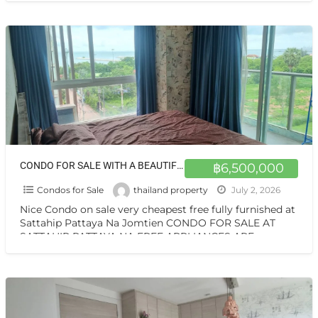
ดี ขายศุภาลัย มาเรย์
[…]
CONDO FOR SALE WITH A BEAUTIFUL VIEW 2 BEDROOMS, 2 BATHROOMS, FREE APPLIANCES ARE PROVIDED AT NA JOMTIEN CHONBURI
฿6,500,000
Condos for Sale
thailand property
July 2, 2026
Nice Condo on sale very cheapest free fully furnished at
Sattahip Pattaya Na Jomtien CONDO FOR SALE AT
SATTAHIP PATTAYA NA FREE APPLIANCES ARE
PROVIDED
[…]