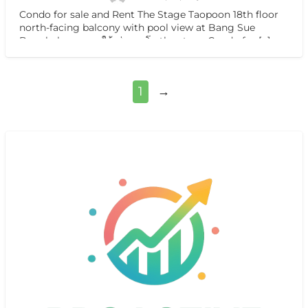
Condo for sale and Rent The Stage Taopoon 18th floor
north-facing balcony with pool view at Bang Sue
Bangkok ขาย และให้เช่าคอนโด the stage Condo for
[…]
1
→