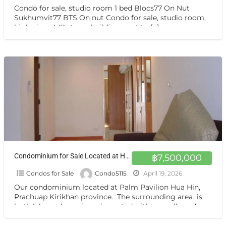
Condo for sale, studio room 1 bed Blocs77 On Nut
Sukhumvit77 BTS On nut Condo for sale, studio room,
high view, 447-storey building, next to
[…]
Condominium for Sale Located at Hua Hin, Thailand
฿7,500,000
Condos for Sale
Condo5115
April 19, 2026
Our condominium located at Palm Pavilion Hua Hin,
Prachuap Kirikhan province. The surrounding area is
both lake and sea view, decorated with a small garden
[…]