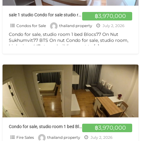
sale 1 studio Condo for sale studio room 447 floors, next to BTS On Nut
฿3,970,000
Condos for Sale
thailand property
July 2, 2026
Condo for sale, studio room 1 bed Blocs77 On Nut
Sukhumvit77 BTS On nut Condo for sale, studio room,
high view, 447-storey building, next to
[…]
Condo for sale, studio room 1 bed Blocs77 On Nut Sukhumvit77 BTS On nut
฿3,970,000
Fire Sales
thailand property
July 2, 2026