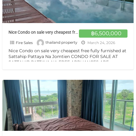
Nice Condo on sale very cheapest free fully furnished at Sattahip Pattaya Na Jomtien
฿6,500,000
Fire Sales
thailand property
March 24, 2026
Nice Condo on sale very cheapest free fully furnished at
Sattahip Pattaya Na Jomtien CONDO FOR SALE AT
SATTAHIP PATTAYA NA FREE APPLIANCES ARE
PROVIDED
[…]