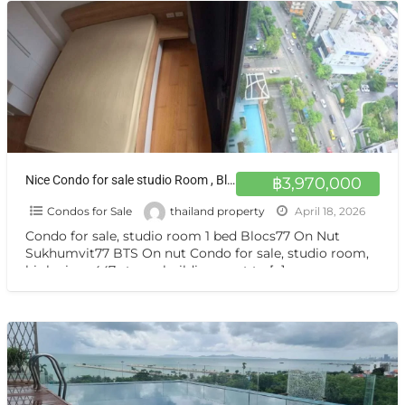
Nice Condo for sale studio Room , Blocs77 closed BTS Sukhumvit 77 ขายคอนโด ห้องสวย วิวสูง 1 นอน Blocs77 อ่อนนุช
฿3,970,000
Condos for Sale
thailand property
April 18, 2026
Condo for sale, studio room 1 bed Blocs77 On Nut
Sukhumvit77 BTS On nut Condo for sale, studio room,
high view, 447-storey building, next to
[…]