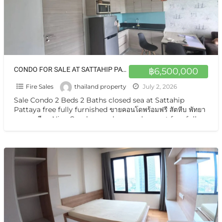
CONDO FOR SALE AT SATTAHIP PATTAYA NA FREE APPLIANCES ARE PROVIDED
฿6,500,000
Fire Sales
thailand property
July 2, 2026
Sale Condo 2 Beds 2 Baths closed sea at Sattahip
Pattaya free fully furnished ขายคอนโดพร้อมฟรี สัตหีบ พัทยา
นาจอมเทียน Nice Condo on sale very cheapest free fully
[…]