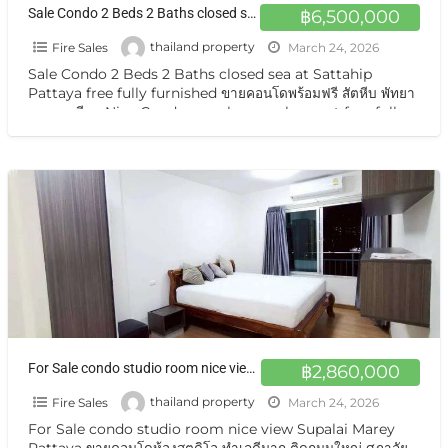
Sale Condo 2 Beds 2 Baths closed sea at Sattahip Pattaya free fully furnished ขายคอนโดพร้อมฟรี สัตหีบ พัทยานาจอมเทียน
฿6,500,000
Fire Sales
thailand property
March 24, 2026
Sale Condo 2 Beds 2 Baths closed sea at Sattahip
Pattaya free fully furnished ขายคอนโดพร้อมฟรี สัตหีบ พัทยา
นาจอมเทียน Nice Condo on sale very cheapest free fully
[…]
For Sale condo studio room nice view Supalai Marey Pattaya
฿2,860,000
Fire Sales
thailand property
March 24, 2026
For Sale condo studio room nice view Supalai Marey