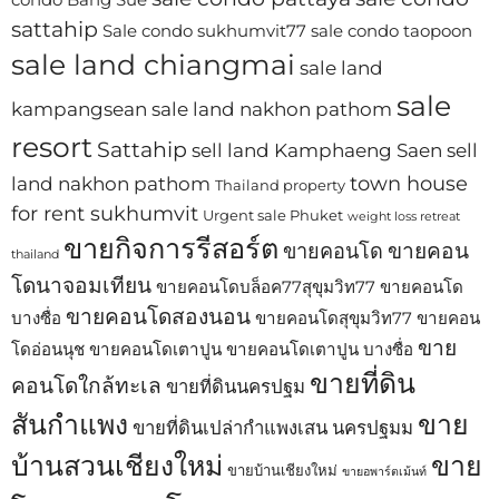
sattahip
Sale condo sukhumvit77
sale condo taopoon
sale land chiangmai
sale land
sale
kampangsean
sale land nakhon pathom
resort
Sattahip
sell land Kamphaeng Saen
sell
town house
land nakhon pathom
Thailand property
for rent sukhumvit
Urgent sale Phuket
weight loss retreat
ขายกิจการรีสอร์ต
ขายคอน
ขายคอนโด
thailand
โดนาจอมเทียน
ขายคอนโดบล็อค77สุขุมวิท77
ขายคอนโด
ขายคอนโดสองนอน
บางซื่อ
ขายคอนโดสุขุมวิท77
ขายคอน
ขาย
โดอ่อนนุช
ขายคอนโดเตาปูน
ขายคอนโดเตาปูน บางซื่อ
ขายที่ดิน
คอนโดใกล้ทะเล
ขายที่ดินนครปฐม
สันกำแพง
ขาย
ขายที่ดินเปล่ากำแพงเสน นครปฐมม
บ้านสวนเชียงใหม่
ขาย
ขายบ้านเชียงใหม่
ขายอพาร์ตเม้นท์