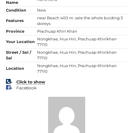
Name
Condition
New
near Beach 400 m. sale the whole buiding 3
Features
storeys
Province
Prachuap Khiri Khan
Nongkhae, Hua Hin, Prachuap Khirikhan
Your Location
77110
Street / Soi /
Nongkhae, Hua Hin, Prachuap Khirikhan
Sai
77110
Nongkhae, Hua Hin, Prachuap Khirikhan
Location
77110
Click to show
Facebook