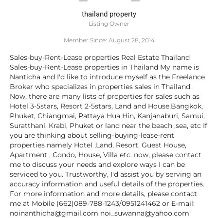
thailand property
Listing Owner
Member Since: August 28, 2014
Sales-buy-Rent-Lease properties Real Estate Thailand
Sales-buy-Rent-Lease properties in Thailand My name is
Nanticha and I'd like to introduce myself as the Freelance
Broker who specializes in properties sales in Thailand.
Now, there are many lists of properties for sales such as
Hotel 3-5stars, Resort 2-5stars, Land and House,Bangkok,
Phuket, Chiangmai, Pattaya Hua Hin, Kanjanaburi, Samui,
Suratthani, Krabi, Phuket or land near the beach ,sea, etc If
you are thinking about selling-buying-lease-rent
properties namely Hotel ,Land, Resort, Guest House,
Apartment , Condo, House, Villa etc. now, please contact
me to discuss your needs and explore ways I can be
serviced to you. Trustworthy, I'd assist you by serving an
accuracy information and useful details of the properties.
For more information and more details, please contact
me at Mobile (662)089-788-1243/0951241462 or E-mail:
noinanthicha@gmail.com noi_suwanna@yahoo.com