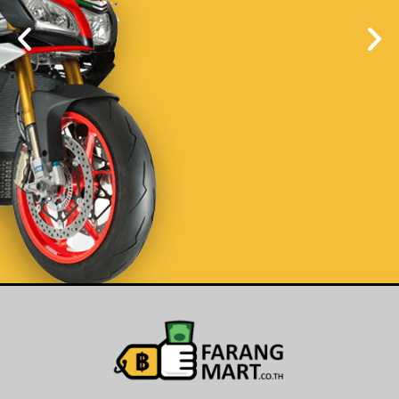
List Your Car or
Motorbike