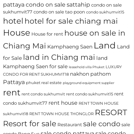
pattaya
condo on sale sattahip
condo on sale
sukhumvit77
condo on sale tao poon
condo sukhumvit15
hotel
hotel for sale chiang mai
House
house on sale in
House for rent
Land
Chiang Mai
Kamphaeng Saen
Land
land in Chiang mai
for Sale
land
Kamphaeng Saen for sale
LUXURY
leasehold villa Phuket
nakhon pathom
CONDO FOR RENT SUKHUMVIT18
Pattaya
phuket real estate
playground equipment supplier
rent
rent
rent condo sukhumvit
rent condo sukhumvit15
rent house
condo sukhumvit77
RENT TOWN HOUSE
RESORT
sukhumvit18
RENT TOWN HOUSE THONGLOR
Resort for sale
sale condo
Restaurant
sale
sale condo pattaya
sale condo
condo Bang Sue