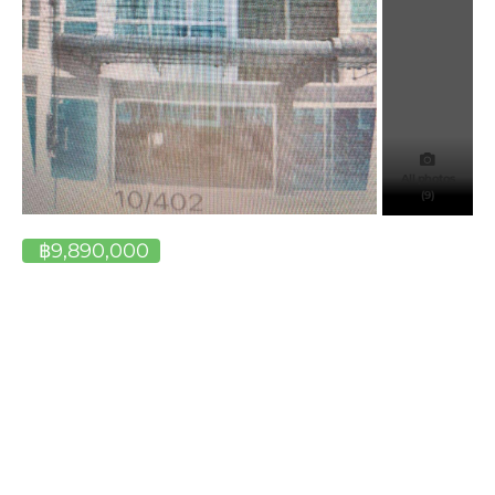
All photos
(9)
฿9,890,000