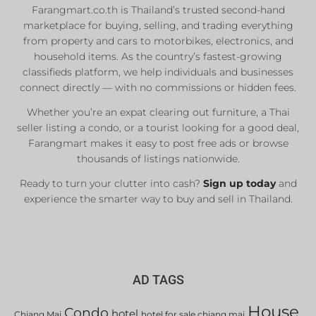
Farangmart.co.th is Thailand’s trusted second-hand
marketplace for buying, selling, and trading everything
Private Seller
from property and cars to motorbikes, electronics, and
Registered Dealers
household items. As the country’s fastest-growing
Sale or Rent
classifieds platform, we help individuals and businesses
connect directly — with no commissions or hidden fees.
Whether you’re an expat clearing out furniture, a Thai
List Now
seller listing a condo, or a tourist looking for a good deal,
Farangmart makes it easy to post free ads or browse
thousands of listings nationwide.
Ready to turn your clutter into cash?
Sign up today
and
experience the smarter way to buy and sell in Thailand.
AD TAGS
House
Condo
hotel
Chiang Mai
hotel for sale chiang mai