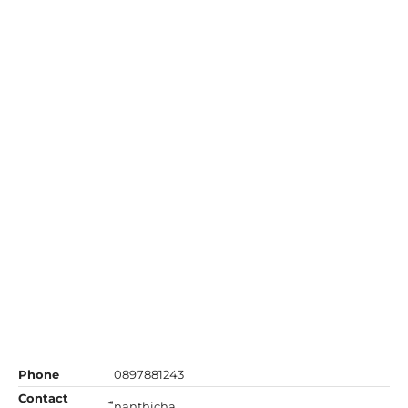
Phone
0897881243
Contact
ืnanthicha