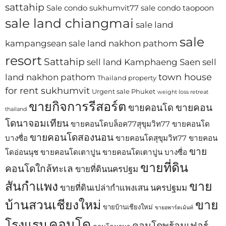
sattahip
Sale condo sukhumvit77
sale condo taopoon
sale land chiangmai
sale land
sale
kampangsean
sale land nakhon pathom
resort
Sattahip
sell land Kamphaeng Saen
sell
town house
land nakhon pathom
Thailand property
for rent sukhumvit
Urgent sale Phuket
weight loss retreat
ขายกิจการรีสอร์ต
ขายคอน
ขายคอนโด
thailand
โดนาจอมเทียน
ขายคอนโดบล็อค77สุขุมวิท77
ขายคอนโด
ขายคอนโดสองนอน
บางซื่อ
ขายคอนโดสุขุมวิท77
ขายคอน
ขาย
โดอ่อนนุช
ขายคอนโดเตาปูน
ขายคอนโดเตาปูน บางซื่อ
ขายที่ดิน
คอนโดใกล้ทะเล
ขายที่ดินนครปฐม
สันกำแพง
ขาย
ขายที่ดินเปล่ากำแพงเสน นครปฐมม
บ้านสวนเชียงใหม่
ขาย
ขายบ้านเชียงใหม่
ขายอพาร์ตเม้นท์
คอนโด
โรงแรม
คอนโดพร้อมเฟอร์