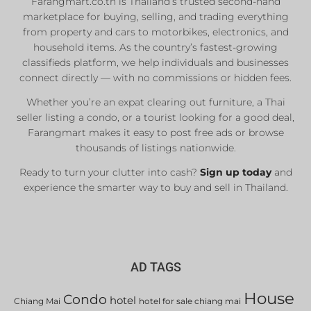
Farangmart.co.th is Thailand’s trusted second-hand
marketplace for buying, selling, and trading everything
Private Sellers
from property and cars to motorbikes, electronics, and
household items. As the country’s fastest-growing
Real Estate Agents
classifieds platform, we help individuals and businesses
Sale & Rent
connect directly — with no commissions or hidden fees.
Whether you’re an expat clearing out furniture, a Thai
seller listing a condo, or a tourist looking for a good deal,
List Now
Farangmart makes it easy to post free ads or browse
thousands of listings nationwide.
Ready to turn your clutter into cash?
Sign up today
and
experience the smarter way to buy and sell in Thailand.
AD TAGS
House
Condo
hotel
Chiang Mai
hotel for sale chiang mai