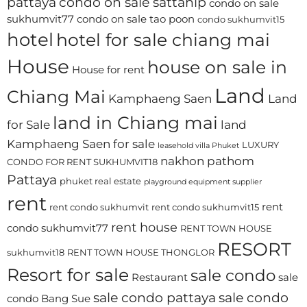
pattaya
condo on sale sattahip
condo on sale
sukhumvit77
condo on sale tao poon
condo sukhumvit15
hotel
hotel for sale chiang mai
House
house on sale in
House for rent
Land
Chiang Mai
Kamphaeng Saen
Land
land in Chiang mai
for Sale
land
Kamphaeng Saen for sale
LUXURY
leasehold villa Phuket
nakhon pathom
CONDO FOR RENT SUKHUMVIT18
Pattaya
phuket real estate
playground equipment supplier
rent
rent
rent condo sukhumvit
rent condo sukhumvit15
rent house
condo sukhumvit77
RENT TOWN HOUSE
RESORT
sukhumvit18
RENT TOWN HOUSE THONGLOR
Resort for sale
sale condo
Restaurant
sale
sale condo pattaya
sale condo
condo Bang Sue