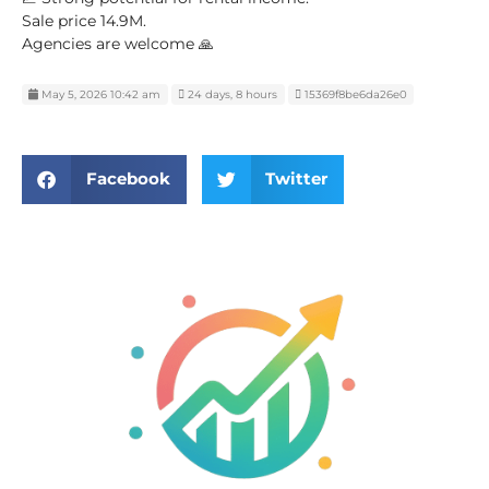
Sale price 14.9M.
Agencies are welcome 🙏
May 5, 2026 10:42 am
24 days, 8 hours
15369f8be6da26e0
Facebook
Twitter