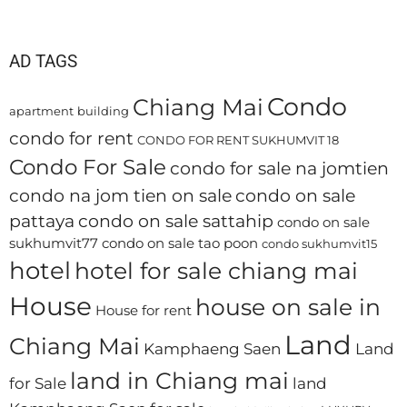
AD TAGS
Condo
Chiang Mai
apartment
building
condo for rent
CONDO FOR RENT SUKHUMVIT 18
Condo For Sale
condo for sale na jomtien
condo na jom tien on sale
condo on sale
pattaya
condo on sale sattahip
condo on sale
sukhumvit77
condo on sale tao poon
condo sukhumvit15
hotel
hotel for sale chiang mai
House
house on sale in
House for rent
Land
Chiang Mai
Kamphaeng Saen
Land
land in Chiang mai
for Sale
land