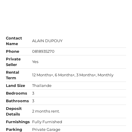
Contact
ALAIN DUPOUY
Name
Phone
0818935270
Private
Yes
Seller
Rental
12 Months+, 6 Months+, 3 Months+, Monthly
Term
Land Size
Thaïlande
Bedrooms
3
Bathrooms
3
Deposit
2 months rent.
Details
Furnishings
Fully Furnished
Parking
Private Garage