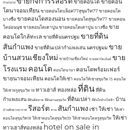
ขายกิจการรีสอร์ต
ขายคอน
ขายคอนโด
thailand
โดนาจอมเทียน
ขายคอนโดบล็อค77สุขุมวิท77
ขายคอนโด
ขายคอนโดสองนอน
บางซื่อ
ขายคอนโดสุขุมวิท77
ขายคอน
ขาย
โดอ่อนนุช
ขายคอนโดเตาปูน
ขายคอนโดเตาปูน บางซื่อ
ขายที่ดิน
คอนโดใกล้ทะเล
ขายที่ดินนครปฐม
สันกำแพง
ขาย
ขายที่ดินเปล่ากำแพงเสน นครปฐมม
บ้านสวนเชียงใหม่
ขาย
ขายบ้านเชียงใหม่
ขายอพาร์ตเม้นท์
คอนโด
โรงแรม
คอนโดพร้อมเฟอร์
คอนโดนานา
ขายนาจอมเทียน
คอนโดให้เช่า
คอนโดให้เช่าสุขุมวิท 15
คอนโด
ที่ดิน
ทาวเฮาส์ ทองหล่อ
ที่ดิน
ให้เช่าหรูสุขุมวิท 18
ที่ดินเปล่า
บ้าน
กำแพงแสน
ที่ดินติดหาด
ที่ดินย่านสุขุมวิท
ที่ดินใกล้รถไฟฟ้า
รีสอร์ต
สันกำแพง
เช่า
ให้เช่า
ให้เช่า
บ้านพักตากอากาศ
สวน
ให้เช่า
คอนโดสุขุมวิท18
ให้เช่าคอนโดสุขุมวิท39
ให้เช่าคอนโดหรูสุขุมวิท
้hotel on sale in
ทาวเฮาส์ทองหล่อ