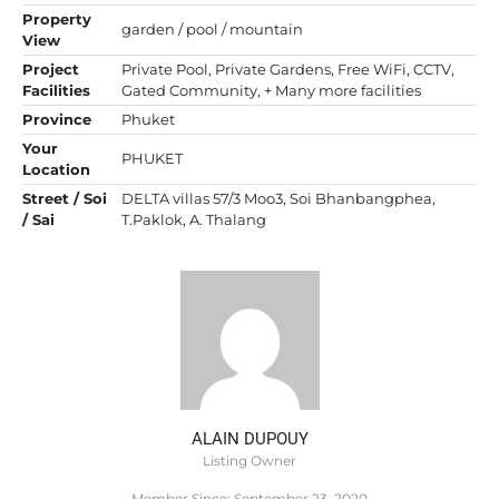
Property
garden / pool / mountain
View
Project
Private Pool, Private Gardens, Free WiFi, CCTV,
Facilities
Gated Community, + Many more facilities
Province
Phuket
Your
PHUKET
Location
Street / Soi
DELTA villas 57/3 Moo3, Soi Bhanbangphea,
/ Sai
T.Paklok, A. Thalang
ALAIN DUPOUY
Listing Owner
Member Since: September 23, 2020