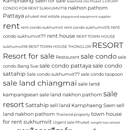
Kamphaeng Saen for sale
LUXURY
leasehold villa Phuket
nakhon pathom
CONDO FOR RENT SUKHUMVIT18
Pattaya
phuket real estate
playground equipment supplier
rent
rent
rent condo sukhumvit
rent condo sukhumvit15
rent house
condo sukhumvit77
RENT TOWN HOUSE
RESORT
sukhumvit18
RENT TOWN HOUSE THONGLOR
Resort for sale
sale condo
Restaurant
sale
sale condo pattaya
sale condo
condo Bang Sue
sattahip
Sale condo sukhumvit77
sale condo taopoon
sale land chiangmai
sale land
sale
kampangsean
sale land nakhon pathom
resort
Sattahip
sell land Kamphaeng Saen
sell
town house
land nakhon pathom
Thailand property
for rent sukhumvit
Urgent sale Phuket
weight loss retreat