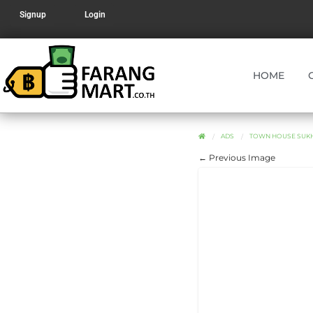
Signup
Login
HOME
ADS
TOWN HOUSE SUKH
← Previous Image