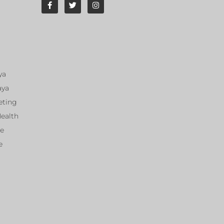
ya
aya
eting
Health
ce
e