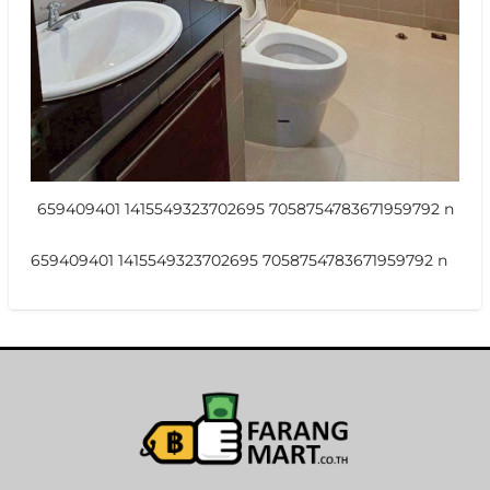
659409401 1415549323702695 7058754783671959792 n
659409401 1415549323702695 7058754783671959792 n