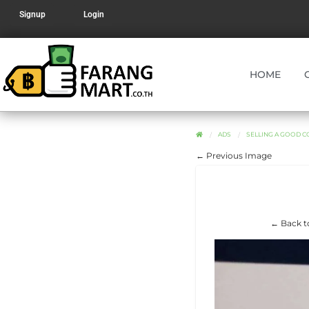
Signup
Login
HOME
ADS
SELLING A GOOD COND
← Previous Image
← Back to