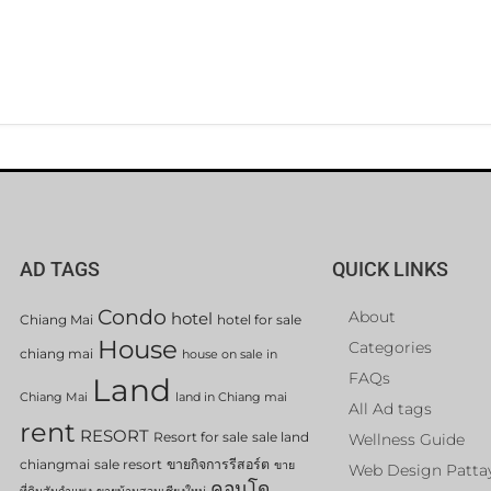
AD TAGS
QUICK LINKS
Condo
About
hotel
Chiang Mai
hotel for sale
House
Categories
chiang mai
house on sale in
FAQs
Land
Chiang Mai
land in Chiang mai
All Ad tags
rent
RESORT
Resort for sale
sale land
Wellness Guide
chiangmai
sale resort
ขายกิจการรีสอร์ต
ขาย
Web Design Patta
คอนโด