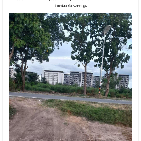
กำแพงแสน นครปฐม