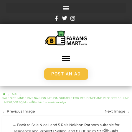
POST AN AD
ADS
SALE NICE LAND 5 RAIS NAKHON PATHOM SUITABLE FOR RESIDENCE AND PROJECTS SELLING
LAND 8,000 SQ.M ขายที่ดินเปล่า กำแพงแสน นครปฐม
← Previous Image
Next Image →
← Back to Sale Nice Land 5 Rais Nakhon Pathom suitable for
residence and Projects Selling land 8,000 sq.m ขายที่ดินเปล่า