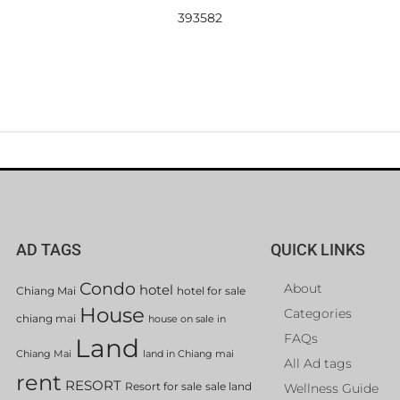
393582
AD TAGS
QUICK LINKS
Condo
About
hotel
Chiang Mai
hotel for sale
House
Categories
chiang mai
house on sale in
FAQs
Land
Chiang Mai
land in Chiang mai
All Ad tags
rent
RESORT
Resort for sale
sale land
Wellness Guide