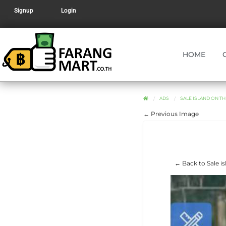
Signup
Login
HOME
ADS
SALE ISLAND ON THE 
← Previous Image
← Back to Sale is