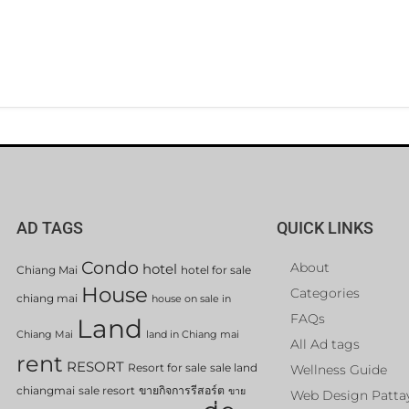
AD TAGS
QUICK LINKS
Condo
About
hotel
Chiang Mai
hotel for sale
House
Categories
chiang mai
house on sale in
FAQs
Land
Chiang Mai
land in Chiang mai
All Ad tags
rent
RESORT
Resort for sale
sale land
Wellness Guide
chiangmai
sale resort
ขายกิจการรีสอร์ต
ขาย
Web Design Patta