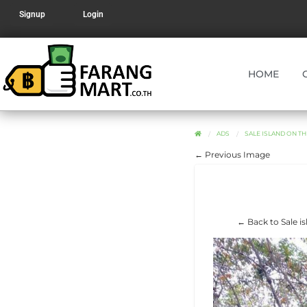
Signup
Login
HOME
ADS
SALE ISLAND ON THE 
← Previous Image
← Back to Sale is