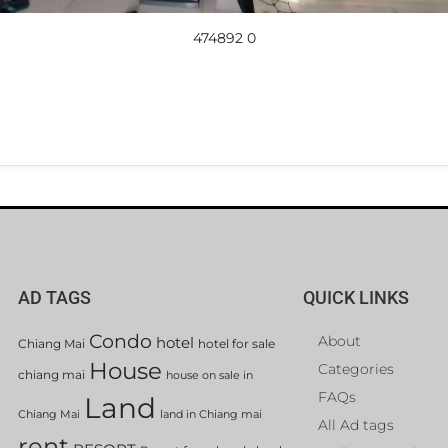
474892 0
AD TAGS
QUICK LINKS
Condo
About
hotel
Chiang Mai
hotel for sale
House
Categories
chiang mai
house on sale in
FAQs
Land
Chiang Mai
land in Chiang mai
All Ad tags
rent