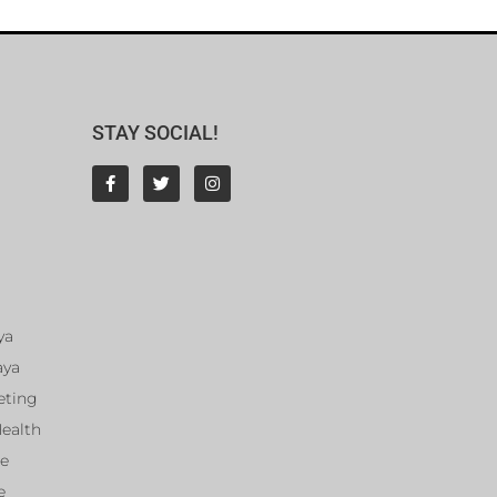
STAY SOCIAL!
ya
aya
eting
Health
ce
e