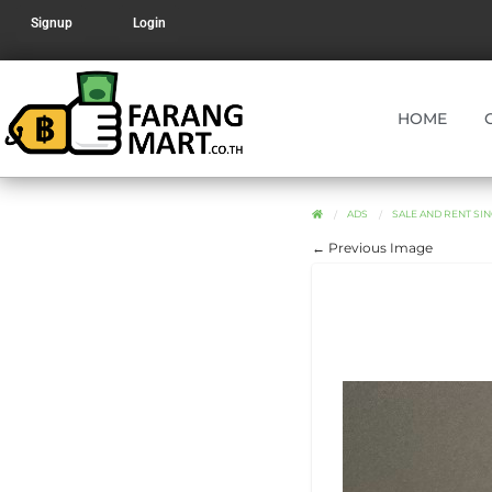
Signup
Login
HOME
ADS
SALE AND RENT SING
← Previous Image