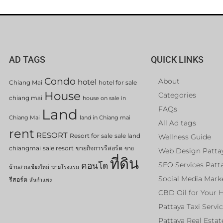
AD TAGS
QUICK LINKS
Condo
About
hotel
Chiang Mai
hotel for sale
House
Categories
chiang mai
house on sale in
FAQs
Land
Chiang Mai
land in Chiang mai
All Ad tags
rent
RESORT
Resort for sale
sale land
Wellness Guide
chiangmai
sale resort
ขายกิจการรีสอร์ต
ขาย
Web Design Patta
ที่ดิน
คอนโด
SEO Services Patt
บ้านสวนเชียงใหม่
ขายโรงแรม
Social Media Mark
รีสอร์ต
สันกำแพง
CBD Oil for Your 
Pattaya Taxi Servi
Pattaya Real Estat