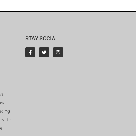
STAY SOCIAL!
ya
aya
eting
Health
ce