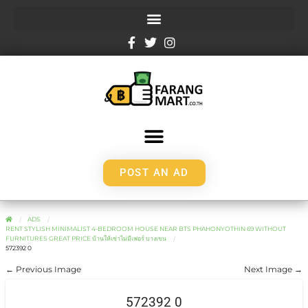
POST AN AD
ADS
RENT STYLISH MINIMALIST 4-BEDROOM HOUSE NEAR BTS PHAHONYOTHIN 69 WITHOUT
FURNITURES GREAT PRICE บ้านให้เช่าไม่มีเฟอร์ บางเขน
572392 0
← Previous Image
Next Image →
572392 0