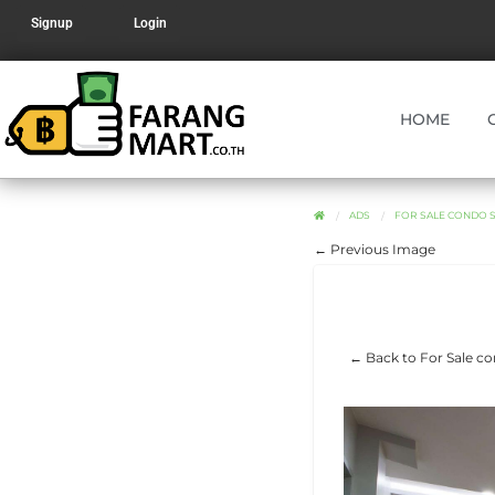
Signup
Login
HOME
ADS
FOR SALE CONDO STU
← Previous Image
← Back to For Sale co