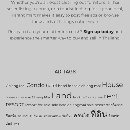
Whether you’re an expat clearing out furniture, a Thai
seller listing a condo, or a tourist looking for a good deal,
Farangmart makes it easy to post free ads or browse
thousands of listings nationwide.
Ready to turn your clutter into cash?
Sign up today
and
experience the smarter way to buy and sell in Thailand.
AD TAGS
House
Condo
hotel
Chiang Mai
hotel for sale chiang mai
Land
rent
house on sale in Chiang Mai
land in Chiang mai
RESORT
Resort for sale
sale land chiangmai
sale resort
ขายกิจการ
ที่ดิน
คอนโด
รีสอร์ต
รีสอร์ต
ขายที่ดินสันกำแพง
ขายบ้านสวนเชียงใหม่
สันกำแพง