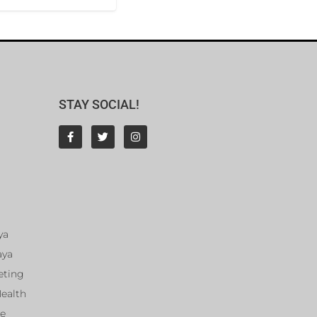
STAY SOCIAL!
ya
aya
eting
Health
ce