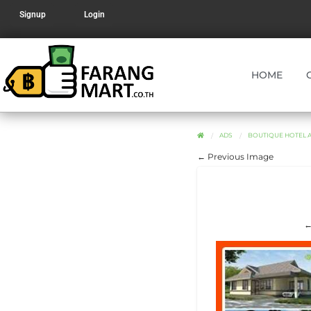
Signup
Login
HOME
ADS
BOUTIQUE HOTEL AN
← Previous Image
←