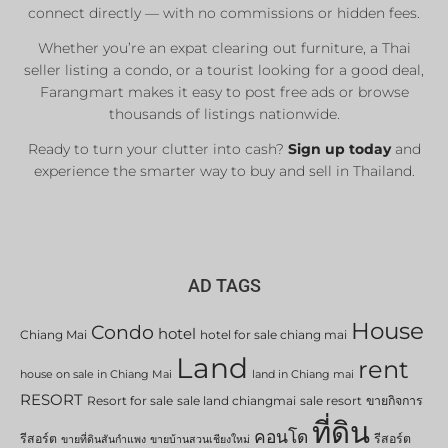
connect directly — with no commissions or hidden fees.
Whether you’re an expat clearing out furniture, a Thai
seller listing a condo, or a tourist looking for a good deal,
Farangmart makes it easy to post free ads or browse
thousands of listings nationwide.
Ready to turn your clutter into cash?
Sign up today
and
experience the smarter way to buy and sell in Thailand.
AD TAGS
House
Condo
hotel
Chiang Mai
hotel for sale chiang mai
Land
rent
house on sale in Chiang Mai
land in Chiang mai
RESORT
Resort for sale
sale land chiangmai
sale resort
ขายกิจการ
ที่ดิน
คอนโด
รีสอร์ต
รีสอร์ต
ขายที่ดินสันกำแพง
ขายบ้านสวนเชียงใหม่