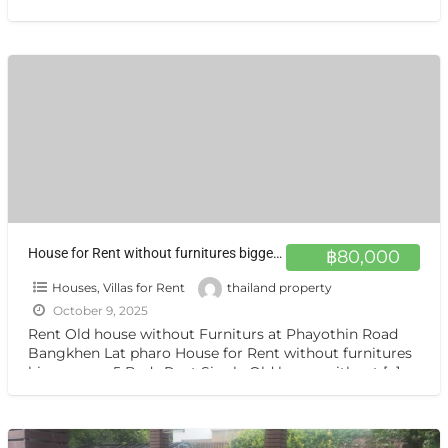
Phrao ,Chatuchak
[…]
House for Rent without furnitures bigger area 5 Beds
฿80,000
Houses, Villas for Rent
thailand property
October 9, 2025
Rent Old house without Furniturs at Phayothin Road
Bangkhen Lat pharo House for Rent without furnitures
bigger area 5 Beds Rent Single Old house without
[…]