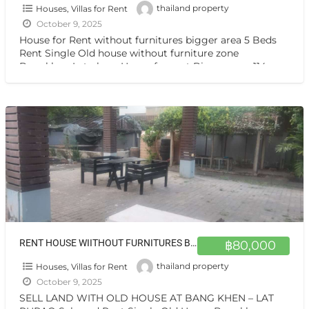
Houses, Villas for Rent
thailand property
October 9, 2025
House for Rent without furnitures bigger area 5 Beds
Rent Single Old house without furniture zone
Bangkhen-Lat phrao House for rent Bigger area 114
sq.wah
[…]
RENT HOUSE WIITHOUT FURNITURES BIGGER AREA BANGKHEN – LATPHARO ZONE
฿80,000
Houses, Villas for Rent
thailand property
October 9, 2025
SELL LAND WITH OLD HOUSE AT BANG KHEN – LAT