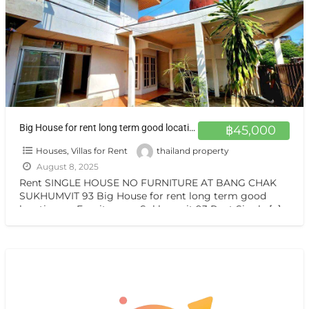
Big House for rent long term good location no Furniture on Sukhumvit 93 บ้านเดี่ยวหลังใหญ่ ให้เช่า บางจาก สุขุมวิท 93
฿45,000
Houses, Villas for Rent
thailand property
August 8, 2025
Rent SINGLE HOUSE NO FURNITURE AT BANG CHAK
SUKHUMVIT 93 Big House for rent long term good
location no Furniture on Sukhumvit 93 Rent Single
[…]