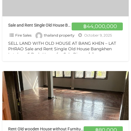
Sale and Rent Single Old House Bangkhen Latphrao 5 Beds House for Sale Bigger area 114 sq.wah 5 Beds without furniture
฿44,000,000
Fire Sales
thailand property
October 9, 2025
SELL LAND WITH OLD HOUSE AT BANG KHEN – LAT
PHRAO Sale and Rent Single Old House Bangkhen
Latphrao 5 Beds House for Sale Bigger
[…]
Rent Old wooden House without Furnitures ให้เช่าบ้านไม้มีสวน หลังใหญ่ พร้อมขายด้วย บางเขน ไม่ไกลจตุจักร
฿80,000