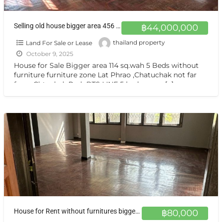
Selling old house bigger area 456 sq.m. ขายบ้านเดี่ยว ลาดพร้าว บางเขน
฿44,000,000
Land For Sale or Lease
thailand property
October 9, 2025
House for Sale Bigger area 114 sq.wah 5 Beds without
furniture furniture zone Lat Phrao ,Chatuchak not far
from Chtuchak Park BTS LINE 5 bedrooms,
[…]
House for Rent without furnitures bigger area 5 Beds at Bangkhen Latphrao
฿80,000