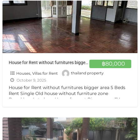
House for Rent without furnitures bigger area 5 Beds ให้เช่าบ้าน ลาดพร้าว บางเขน
฿80,000
Houses, Villas for Rent
thailand property
October 9, 2025
House for Rent without furnitures bigger area 5 Beds
Rent Single Old house without furniture zone
Bangkhen-Lat phrao House for rent Bigger area 114
sq.wah
[…]