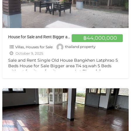
House for Sale and Rent Bigger area 114 sq.wah zone Lat Phrao ,Chatuchak not far from Chtuchak Park BTS LINE
฿44,000,000
Villas, Houses for Sale
thailand property
October 9, 2025
Sale and Rent Single Old House Bangkhen Latphrao 5
Beds House for Sale Bigger area 114 sq.wah 5 Beds
without furniture furniture zone Lat Phrao
[…]