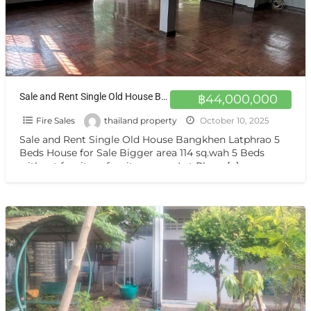
Sale and Rent Single Old House Bangkhen Latphrao 5 Beds House for Sale Bigger area 114 sq.wah
฿44,000,000
Fire Sales
thailand property
October 10, 2025
Sale and Rent Single Old House Bangkhen Latphrao 5
Beds House for Sale Bigger area 114 sq.wah 5 Beds
without furniture furniture zone Lat Phrao
[…]