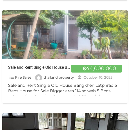
Sale and Rent Single Old House Bangkhen Latphrao 5 Beds
฿44,000,000
Fire Sales
thailand property
October 10, 2025
Sale and Rent Single Old House Bangkhen Latphrao 5
Beds House for Sale Bigger area 114 sq.wah 5 Beds
without furniture furniture zone Lat Phrao
[…]