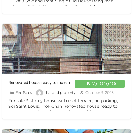
PHRAO Sale and Rent Single Old House Bangkhen
Latphrao 5 Beds House for Sale Bigger
[…]
Renovated house ready to move in, can do business, no kitchen, no parking, Saint Louis, Yan Nawa, Bangkok
฿12,000,000
Fire Sales
thailand property
October 9, 2025
For sale 3-storey house with roof terrace, no parking,
Soi Saint Louis, Trok Chan Renovated house ready to
move in, can do business, no kitchen,
[…]