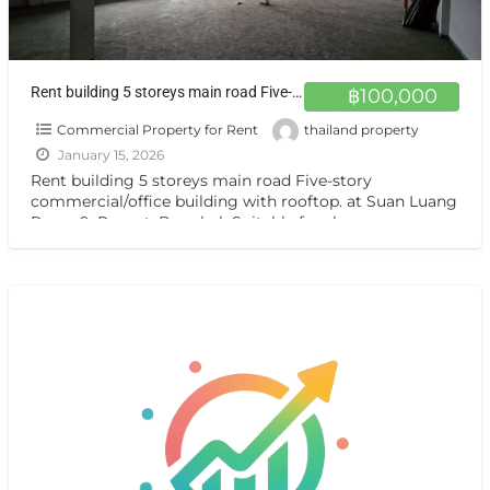
Rent building 5 storeys main road Five-story commercial/office building with rooftop. at Suan Luang Rama 9, Prawet ,Bangkok
฿100,000
Commercial Property for Rent
thailand property
January 15, 2026
Rent building 5 storeys main road Five-story
commercial/office building with rooftop. at Suan Luang
Rama 9, Prawet ,Bangkok Suitable for showroom,
home office, or other
[…]