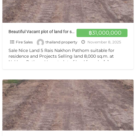
Beautiful Vacant plot of land for sale, 5 rais, valid deed, near Kaset University, Nakhon Pathom
฿31,000,000
Fire Sales
thailand property
November 8, 2025
Sale Nice Land 5 Rais Nakhon Pathom suitable for
residence and Projects Selling land 8,000 sq.m. at
Nakhon Pathom Vacant plot of land for sale,
[…]