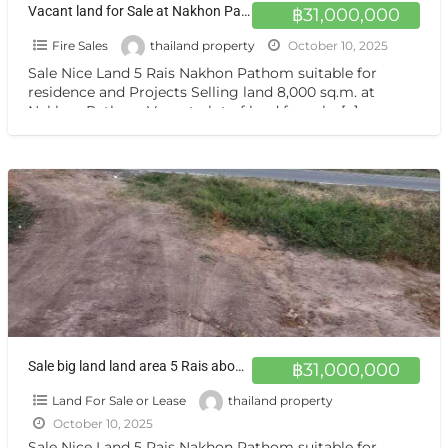
Vacant land for Sale at Nakhon Pathom very good location ขายที่ดิน กำแพงแสน นครปฐม
฿31,000,000
Fire Sales
thailand property
October 10, 2025
Sale Nice Land 5 Rais Nakhon Pathom suitable for
residence and Projects Selling land 8,000 sq.m. at
Nakhon Pathom Vacant plot of land for sale,
[…]
Sale big land land area 5 Rais about 2,000 sq.wah or about 8,000 sqm. ขายที่ดินแปลงสวย 5 ไร่ นครปฐม
฿31,000,000
Land For Sale or Lease
thailand property
October 10, 2025
Sale Nice Land 5 Rais Nakhon Pathom suitable for