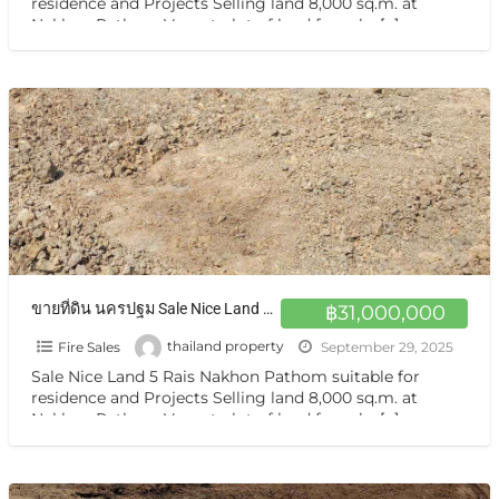
residence and Projects Selling land 8,000 sq.m. at
Nakhon Pathom Vacant plot of land for sale,
[…]
ขายที่ดิน นครปฐม Sale Nice Land 5 Rais Nakhon Pathom suitable for residence and Projects Selling land 8,000 sq.m. at Nakhon Pathom
฿31,000,000
Fire Sales
thailand property
September 29, 2025
Sale Nice Land 5 Rais Nakhon Pathom suitable for
residence and Projects Selling land 8,000 sq.m. at
Nakhon Pathom Vacant plot of land for sale,
[…]