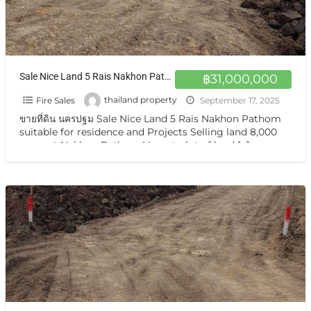
Sale Nice Land 5 Rais Nakhon Pathom suitable for residence and Projects Selling land 8,000 sq.m. at Nakhon Pathom
฿31,000,000
Fire Sales
thailand property
September 17, 2025
ขายที่ดิน นครปฐม Sale Nice Land 5 Rais Nakhon Pathom
suitable for residence and Projects Selling land 8,000
sq.m. at Nakhon Pathom Vacant plot of land
[…]