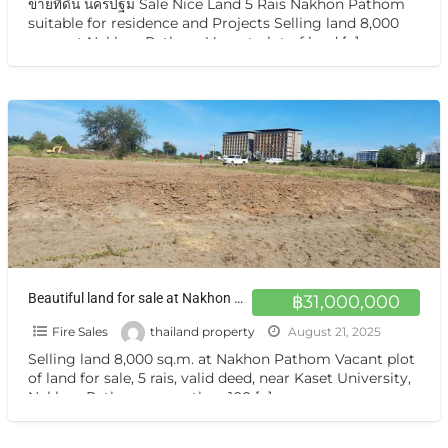
ขายที่ดิน นครปฐม Sale Nice Land 5 Rais Nakhon Pathom
suitable for residence and Projects Selling land 8,000
sq.m. at Nakhon Pathom Vacant plot of land
[…]
Beautiful land for sale at Nakhon Pathom ขายที่ดินเปล่า ถมแล้ว แปลงสวยมาก นครปฐม
฿31,000,000
Fire Sales
thailand property
August 21, 2025
Selling land 8,000 sq.m. at Nakhon Pathom Vacant plot
of land for sale, 5 rais, valid deed, near Kaset University,
Nakhon Pathom, more than 100
[…]