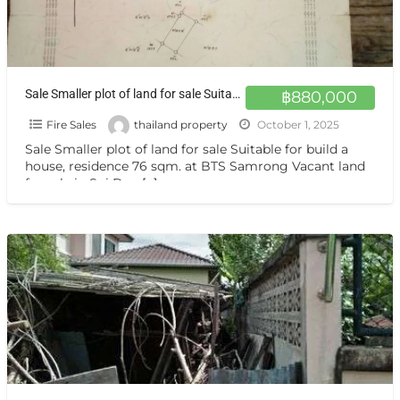
Sale Smaller plot of land for sale Suitable for build a house, residence 76 sqm. at BTS Samrong
฿880,000
Fire Sales
thailand property
October 1, 2025
Sale Smaller plot of land for sale Suitable for build a
house, residence 76 sqm. at BTS Samrong Vacant land
for sale in Soi Dan
[…]