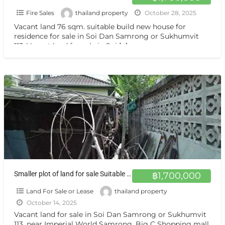
Fire Sales
thailand property
October 28, 2025
Vacant land 76 sqm. suitable build new house for
residence for sale in Soi Dan Samrong or Sukhumvit
113, Vacant land for sale in Soi
[…]
Smaller plot of land for sale Suitable for build a house, residence Sukhumvit 113, Samrong Nuea, Mueang Samut Prakan, Samut Prakan
฿1,700,000
Land For Sale or Lease
thailand property
October 14, 2025
Vacant land for sale in Soi Dan Samrong or Sukhumvit
113, near Imperial World Samrong, Big C Shopping mall,