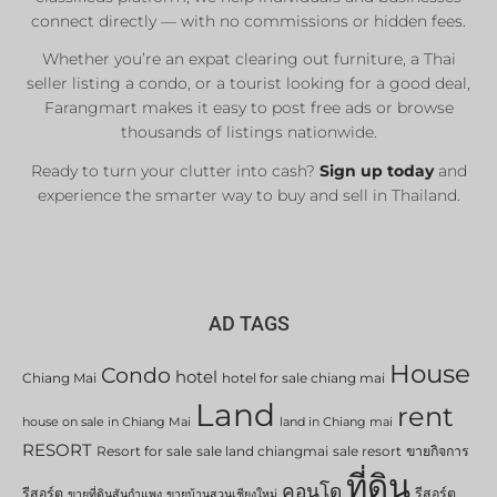
connect directly — with no commissions or hidden fees.
Whether you’re an expat clearing out furniture, a Thai
seller listing a condo, or a tourist looking for a good deal,
Farangmart makes it easy to post free ads or browse
thousands of listings nationwide.
Ready to turn your clutter into cash?
Sign up today
and
experience the smarter way to buy and sell in Thailand.
AD TAGS
House
Condo
hotel
Chiang Mai
hotel for sale chiang mai
Land
rent
house on sale in Chiang Mai
land in Chiang mai
RESORT
Resort for sale
sale land chiangmai
sale resort
ขายกิจการ
ที่ดิน
คอนโด
รีสอร์ต
รีสอร์ต
ขายที่ดินสันกำแพง
ขายบ้านสวนเชียงใหม่