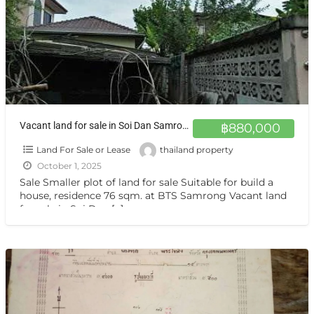
Vacant land for sale in Soi Dan Samrong or Sukhumvit 113, near Imperial World Samrong, Big C Shopping mallที่ดิน 19 ตรว.
฿880,000
Land For Sale or Lease
thailand property
October 1, 2025
Sale Smaller plot of land for sale Suitable for build a
house, residence 76 sqm. at BTS Samrong Vacant land
for sale in Soi Dan
[…]