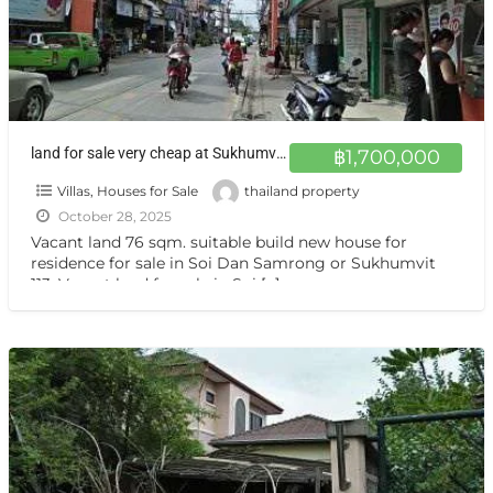
land for sale very cheap at Sukhumvit 113 ขายที่ดินแปลงเล็ก สำโรง
฿1,700,000
Villas, Houses for Sale
thailand property
October 28, 2025
Vacant land 76 sqm. suitable build new house for
residence for sale in Soi Dan Samrong or Sukhumvit
113, Vacant land for sale in Soi
[…]