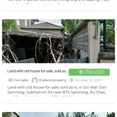
and Aiam Charoen Market. Connects to
[…]
Land with old house for sale, sold as-is, in Soi Wat Dan Samrong, Sukhumvit 113 ขายที่ดินเหมาะปลูกบ้าน แปลงเล็ก สำโรง
฿1,700,000
Fire Sales
thailand property
October 14, 2025
Land with old house for sale, sold as-is, in Soi Wat Dan
Samrong, Sukhumvit 113 near BTS Samrong, Pu Chao,
and Bang Na-Udomsuk BTS LINE
[…]