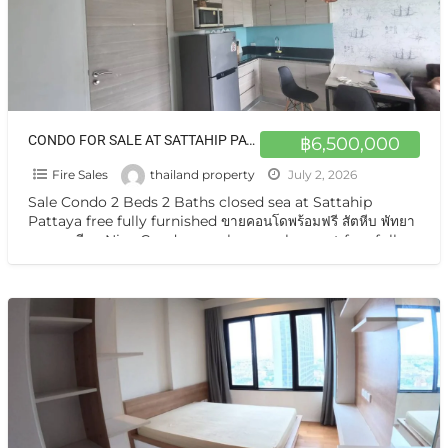
CONDO FOR SALE AT SATTAHIP PATTAYA NA FREE APPLIANCES ARE PROVIDED
฿6,500,000
Fire Sales
thailand property
July 2, 2026
Sale Condo 2 Beds 2 Baths closed sea at Sattahip
Pattaya free fully furnished ขายคอนโดพร้อมฟรี สัตหีบ พัทยา
นาจอมเทียน Nice Condo on sale very cheapest free fully
[…]