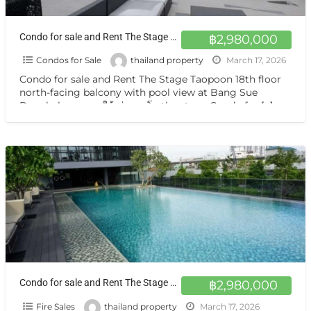
Condo for sale and Rent The Stage Taopoon 18th floor north-facing balcony with pool view at Bang Sue Bangkok
฿2,980,000
Condos for Sale
thailand property
March 17, 2026
Condo for sale and Rent The Stage Taopoon 18th floor
north-facing balcony with pool view at Bang Sue
Bangkok ขาย และให้เช่าคอนโด the stage Condo for
[…]
Condo for sale and Rent The Stage Taopoon 18th floor north-facing balcony with pool view at Bang Sue Bangkok
฿2,980,000
Fire Sales
thailand property
March 17, 2026