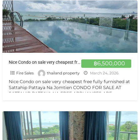
Nice Condo on sale very cheapest free fully furnished at Sattahip Pattaya Na Jomtien
฿6,500,000
Fire Sales
thailand property
March 24, 2026
Nice Condo on sale very cheapest free fully furnished at
Sattahip Pattaya Na Jomtien CONDO FOR SALE AT
SATTAHIP PATTAYA NA FREE APPLIANCES ARE
PROVIDED
[…]