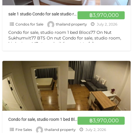
sale 1 studio Condo for sale studio room 447 floors, next to BTS On Nut
฿3,970,000
Condos for Sale
thailand property
July 2, 2026
Condo for sale, studio room 1 bed Blocs77 On Nut
Sukhumvit77 BTS On nut Condo for sale, studio room,
high view, 447-storey building, next to
[…]
Condo for sale, studio room 1 bed Blocs77 On Nut Sukhumvit77 BTS On nut
฿3,970,000
Fire Sales
thailand property
July 2, 2026