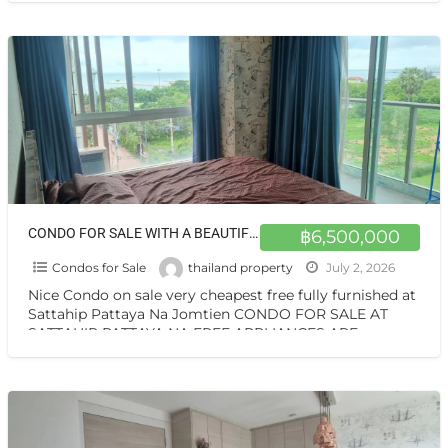
ดี ขายศุภาลัย มาเรย์
[…]
CONDO FOR SALE WITH A BEAUTIFUL VIEW 2 BEDROOMS, 2 BATHROOMS, FREE APPLIANCES ARE PROVIDED AT NA JOMTIEN CHONBURI
฿6,500,000
Condos for Sale
thailand property
July 2, 2026
Nice Condo on sale very cheapest free fully furnished at
Sattahip Pattaya Na Jomtien CONDO FOR SALE AT
SATTAHIP PATTAYA NA FREE APPLIANCES ARE
PROVIDED
[…]