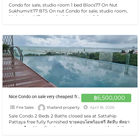
Condo for sale, studio room 1 bed Blocs77 On Nut
Sukhumvit77 BTS On nut Condo for sale, studio room,
high view, 447-storey building, next to
[…]
Nice Condo on sale very cheapest free fully furnished at Sattahip Pattaya Na Jomtien ขายคอนโดวิวทะเล พัทยานาจอมเทียน
฿6,500,000
Fire Sales
thailand property
April 18, 2026
Sale Condo 2 Beds 2 Baths closed sea at Sattahip
Pattaya free fully furnished ขายคอนโดพร้อมฟรี สัตหีบ พัทยา
นาจอมเทียน Nice Condo on sale very cheapest free fully
[…]