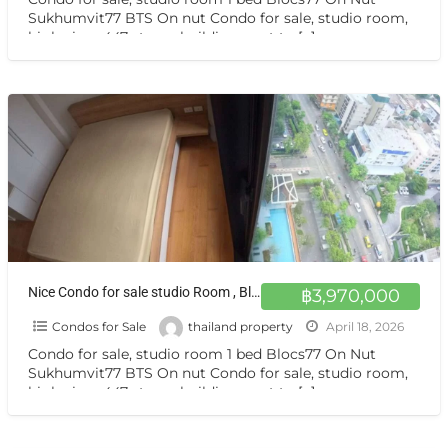
Sukhumvit77 BTS On nut Condo for sale, studio room,
high view, 447-storey building, next to
[…]
Nice Condo for sale studio Room , Blocs77 closed BTS Sukhumvit 77 ขายคอนโด ห้องสวย วิวสูง 1 นอน Blocs77 อ่อนนุช
฿3,970,000
Condos for Sale
thailand property
April 18, 2026
Condo for sale, studio room 1 bed Blocs77 On Nut
Sukhumvit77 BTS On nut Condo for sale, studio room,
high view, 447-storey building, next to
[…]