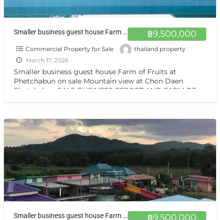
Smaller business guest house Farm of Fruits at Phetchabun Large land sale Mountain view at Chon Daen Phetchabun
฿9,500,000
Commercial Property for Sale
thailand property
March 17, 2026
Smaller business guest house Farm of Fruits at
Phetchabun on sale Mountain view at Chon Daen
Phetchabun SALE BUSINESS RESORT AND FARM OF
FRUITS Good
[…]
Smaller business guest house Farm of Fruits at Phetchabun on sale Mountain view at Chon Daen Phetchabun ขายบ้านสวน เพชรบุูรณ์
฿9,500,000