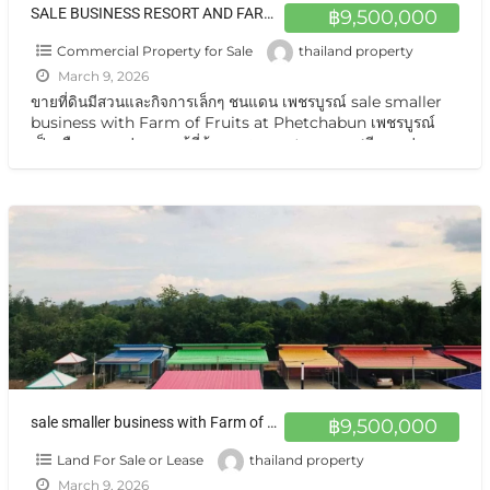
SALE BUSINESS RESORT AND FARM OF FRUITS Good asmohere,a lot of various of Thai Fruits , house for rent ,closed main road ,good view ,good natural Everything here is perfectly
฿9,500,000
Commercial Property for Sale
thailand property
March 9, 2026
ขายที่ดินมีสวนและกิจการเล็กๆ ชนแดน เพชรบูรณ์ sale smaller
business with Farm of Fruits at Phetchabun เพชรบูรณ์
เป็นเมืองหมายปองของ ผู้ที่ต้องการความสงบ อากาศดีมาก ปลอด
ควันพิษ ตามวัฒนธรรมคนไทหล่ม ประเพณีนักรบโบราณ เกจิดัง
ชนแดน หลวงปู่ทบ หลวงปู่จันทร์ มีเมืองประวัติศาสตร์ศรีเทพ
มะขามหวานขึ้นชื่อ ทุเรียนก็อร่อยไม่แพ้ ภาคอื่นๆ
[…]
sale smaller business with Farm of Fruits at Phetchabun ขายบ้านสวน 10 ไร่กว่า โฉนด ชนแดน เพชรบูรณ์
฿9,500,000
Land For Sale or Lease
thailand property
March 9, 2026