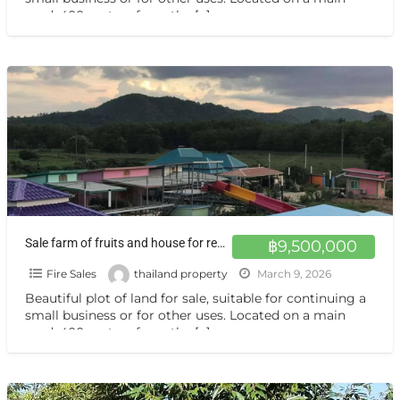
road, 400 meters from the
[…]
Sale farm of fruits and house for rent also Good asmohere,a lot of various of Thai Fruits , house for rent ,closed main road ,good view ,good natural
฿9,500,000
Fire Sales
thailand property
March 9, 2026
Beautiful plot of land for sale, suitable for continuing a
small business or for other uses. Located on a main
road, 400 meters from the
[…]