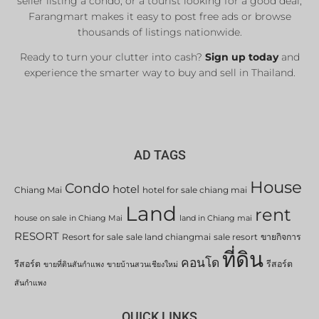
seller listing a condo, or a tourist looking for a good deal,
Farangmart makes it easy to post free ads or browse
thousands of listings nationwide.
Ready to turn your clutter into cash?
Sign up today
and
experience the smarter way to buy and sell in Thailand.
AD TAGS
House
Condo
hotel
Chiang Mai
hotel for sale chiang mai
Land
rent
house on sale in Chiang Mai
land in Chiang mai
RESORT
Resort for sale
sale land chiangmai
sale resort
ขายกิจการ
ที่ดิน
คอนโด
รีสอร์ต
รีสอร์ต
ขายที่ดินสันกำแพง
ขายบ้านสวนเชียงใหม่
สันกำแพง
QUICK LINKS