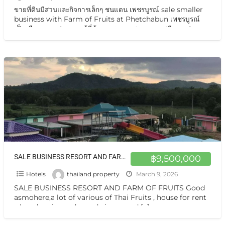
ขายที่ดินมีสวนและกิจการเล็กๆ ชนแดน เพชรบูรณ์ sale smaller
business with Farm of Fruits at Phetchabun เพชรบูรณ์
เป็นเมืองหมายปองของ ผู้ที่ต้องการความสงบ อากาศดีมาก ปลอด
ควันพิษ ตามวัฒนธรรมคนไทหล่ม ประเพณีนักรบโบราณ เกจิดัง
ชนแดน หลวงปู่ทบ หลวงปู่จันทร์ มีเมืองประวัติศาสตร์ศรีเทพ
มะขามหวานขึ้นชื่อ ทุเรียนก็อร่อยไม่แพ้ ภาคอื่นๆ
[…]
SALE BUSINESS RESORT AND FARM OF FRUITS 10 Rais Good asmohere at Chon Daen Phetchabun
฿9,500,000
Hotels
thailand property
March 9, 2026
SALE BUSINESS RESORT AND FARM OF FRUITS Good
asmohere,a lot of various of Thai Fruits , house for rent
,closed main road ,good view ,good
[…]