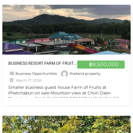
BUSINESS RESORT FARM OF FRUITS Good asmohere,a lot of various of Thai Fruits ขายสวนผลไม้และห้องพัก มีรายได้ทันที แปลงใหญ่ 10 ไร่โฉนด วิวภูเขาล้อมรอบ เพชรบูรณ์ แปลงสวยมากๆ
฿9,500,000
Business Opportunities
thailand property
March 17, 2026
Smaller business guest house Farm of Fruits at
Phetchabun on sale Mountain view at Chon Daen
Phetchabun SALE BUSINESS RESORT AND FARM OF
FRUITS Good
[…]