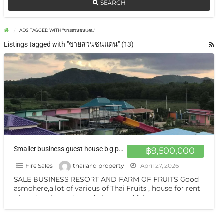
SEARCH
ADS TAGGED WITH "ขายสวนชนแดน"
Listings tagged with "ขายสวนชนแดน" (13)
Smaller business guest house big pool on sale Mountain view at Chon Daen Phetchabun
฿9,500,000
Fire Sales
thailand property
April 27, 2026
SALE BUSINESS RESORT AND FARM OF FRUITS Good
asmohere,a lot of various of Thai Fruits , house for rent
,closed main road ,good view ,good
[…]