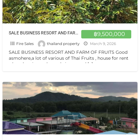
SALE BUSINESS RESORT AND FARM OF FRUITS Good asmohere,a lot of various of Thai Fruits , house for rent ,closed main road ,good view ,good natural Everything here is perfectly
฿9,500,000
Fire Sales
thailand property
March 9, 2026
SALE BUSINESS RESORT AND FARM OF FRUITS Good
asmohere,a lot of various of Thai Fruits , house for rent
,closed main road ,good view ,good
[…]