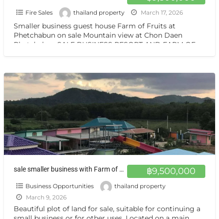
Fire Sales
thailand property
March 17, 2026
Smaller business guest house Farm of Fruits at
Phetchabun on sale Mountain view at Chon Daen
Phetchabun SALE BUSINESS RESORT AND FARM OF
FRUITS Good
[…]
sale smaller business with Farm of Fruits at Phetchabunขายที่ดินมีสวนและกิจการเล็กๆ ชนแดน เพชรบูรณ์
฿9,500,000
Business Opportunities
thailand property
March 9, 2026
Beautiful plot of land for sale, suitable for continuing a
small business or for other uses. Located on a main