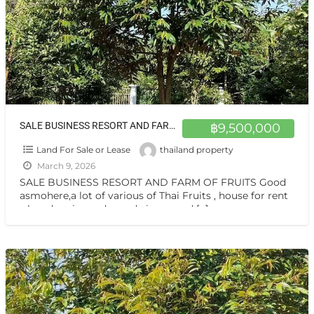
SALE BUSINESS RESORT AND FARM OF FRUITS Good asmohere,a lot of various of Thai Fruits , house for rent ,closed main road ,good view ,good natural
฿9,500,000
Land For Sale or Lease
thailand property
March 9, 2026
SALE BUSINESS RESORT AND FARM OF FRUITS Good
asmohere,a lot of various of Thai Fruits , house for rent
,closed main road ,good view ,good
[…]