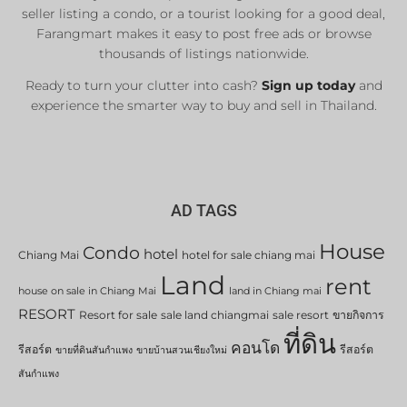
List Now
seller listing a condo, or a tourist looking for a good deal,
Farangmart makes it easy to post free ads or browse
thousands of listings nationwide.
Ready to turn your clutter into cash?
Sign up today
and
experience the smarter way to buy and sell in Thailand.
AD TAGS
House
Condo
hotel
Chiang Mai
hotel for sale chiang mai
Land
rent
house on sale in Chiang Mai
land in Chiang mai
RESORT
Resort for sale
sale land chiangmai
sale resort
ขายกิจการ
ที่ดิน
คอนโด
รีสอร์ต
รีสอร์ต
ขายที่ดินสันกำแพง
ขายบ้านสวนเชียงใหม่
สันกำแพง