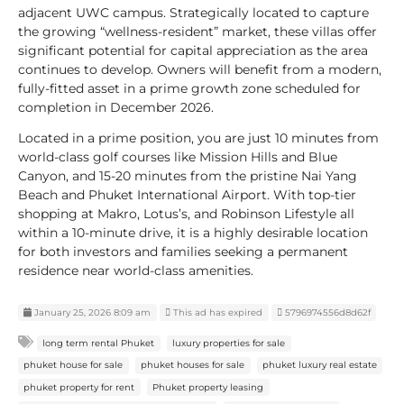
adjacent UWC campus. Strategically located to capture
the growing “wellness-resident” market, these villas offer
significant potential for capital appreciation as the area
continues to develop. Owners will benefit from a modern,
fully-fitted asset in a prime growth zone scheduled for
completion in December 2026.
Located in a prime position, you are just 10 minutes from
world-class golf courses like Mission Hills and Blue
Canyon, and 15-20 minutes from the pristine Nai Yang
Beach and Phuket International Airport. With top-tier
shopping at Makro, Lotus’s, and Robinson Lifestyle all
within a 10-minute drive, it is a highly desirable location
for both investors and families seeking a permanent
residence near world-class amenities.
January 25, 2026 8:09 am
This ad has expired
5796974556d8d62f
long term rental Phuket
luxury properties for sale
phuket house for sale
phuket houses for sale
phuket luxury real estate
phuket property for rent
Phuket property leasing