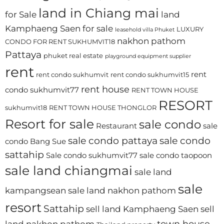
land in Chiang mai
for Sale
land
Kamphaeng Saen for sale
LUXURY
leasehold villa Phuket
nakhon pathom
CONDO FOR RENT SUKHUMVIT18
Pattaya
phuket real estate
playground equipment supplier
rent
rent
rent condo sukhumvit
rent condo sukhumvit15
rent house
condo sukhumvit77
RENT TOWN HOUSE
RESORT
sukhumvit18
RENT TOWN HOUSE THONGLOR
Resort for sale
sale condo
Restaurant
sale
sale condo pattaya
sale condo
condo Bang Sue
sattahip
Sale condo sukhumvit77
sale condo taopoon
sale land chiangmai
sale land
sale
kampangsean
sale land nakhon pathom
resort
Sattahip
sell land Kamphaeng Saen
sell
town house
land nakhon pathom