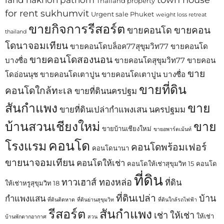
Thailand property
for rent sukhumvit
Urgent sale Phuket
weight loss retreat
ขายกิจการรีสอร์ต
ขายคอน
ขายคอนโด
thailand
โดนาจอมเทียน
ขายคอนโดบล็อค77สุขุมวิท77
ขายคอนโด
ขายคอนโดสองนอน
บางซื่อ
ขายคอนโดสุขุมวิท77
ขายคอน
ขาย
โดอ่อนนุช
ขายคอนโดเตาปูน
ขายคอนโดเตาปูน บางซื่อ
ขายที่ดิน
คอนโดใกล้ทะเล
ขายที่ดินนครปฐม
สันกำแพง
ขาย
ขายที่ดินเปล่ากำแพงเสน นครปฐมม
บ้านสวนเชียงใหม่
ขาย
ขายบ้านเชียงใหม่
ขายอพาร์ตเม้นท์
คอนโด
โรงแรม
คอนโดพร้อมเฟอร์
คอนโดนานา
ขายนาจอมเทียน
คอนโดให้เช่า
คอนโดให้เช่าสุขุมวิท 15
คอนโด
ที่ดิน
ทาวเฮาส์ ทองหล่อ
ที่ดิน
ให้เช่าหรูสุขุมวิท 18
ที่ดินเปล่า
บ้าน
กำแพงแสน
ที่ดินติดหาด
ที่ดินย่านสุขุมวิท
ที่ดินใกล้รถไฟฟ้า
รีสอร์ต
สันกำแพง
เช่า
ให้เช่า
ให้เช่า
บ้านพักตากอากาศ
สวน