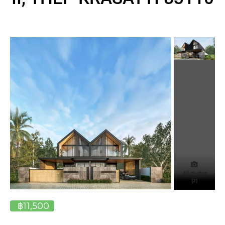
All photos
(2)
฿11,500