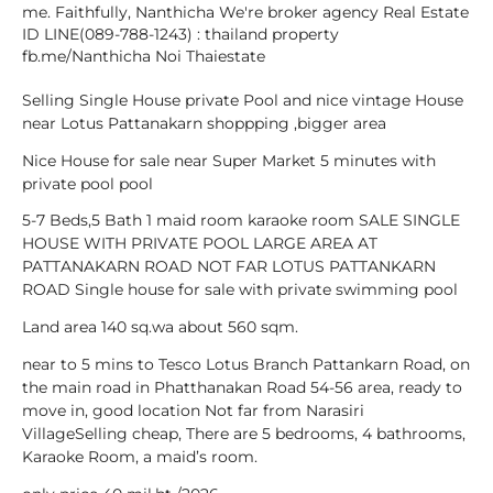
me. Faithfully, Nanthicha We're broker agency Real Estate
ID LINE(089-788-1243) : thailand property
fb.me/Nanthicha Noi Thaiestate
Selling Single House private Pool and nice vintage House
near Lotus Pattanakarn shoppping ,bigger area
Nice House for sale near Super Market 5 minutes with
private pool pool
5-7 Beds,5 Bath 1 maid room karaoke room SALE SINGLE
HOUSE WITH PRIVATE POOL LARGE AREA AT
PATTANAKARN ROAD NOT FAR LOTUS PATTANKARN
ROAD Single house for sale with private swimming pool
Land area 140 sq.wa about 560 sqm.
near to 5 mins to Tesco Lotus Branch Pattankarn Road, on
the main road in Phatthanakan Road 54-56 area, ready to
move in, good location Not far from Narasiri
VillageSelling cheap, There are 5 bedrooms, 4 bathrooms,
Karaoke Room, a maid’s room.