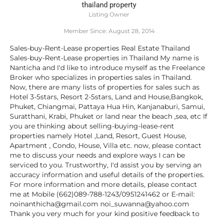
thailand property
Listing Owner
Member Since: August 28, 2014
Sales-buy-Rent-Lease properties Real Estate Thailand
Sales-buy-Rent-Lease properties in Thailand My name is
Nanticha and I'd like to introduce myself as the Freelance
Broker who specializes in properties sales in Thailand.
Now, there are many lists of properties for sales such as
Hotel 3-5stars, Resort 2-5stars, Land and House,Bangkok,
Phuket, Chiangmai, Pattaya Hua Hin, Kanjanaburi, Samui,
Suratthani, Krabi, Phuket or land near the beach ,sea, etc If
you are thinking about selling-buying-lease-rent
properties namely Hotel ,Land, Resort, Guest House,
Apartment , Condo, House, Villa etc. now, please contact
me to discuss your needs and explore ways I can be
serviced to you. Trustworthy, I'd assist you by serving an
accuracy information and useful details of the properties.
For more information and more details, please contact
me at Mobile (662)089-788-1243/0951241462 or E-mail:
noinanthicha@gmail.com noi_suwanna@yahoo.com
Thank you very much for your kind positive feedback to