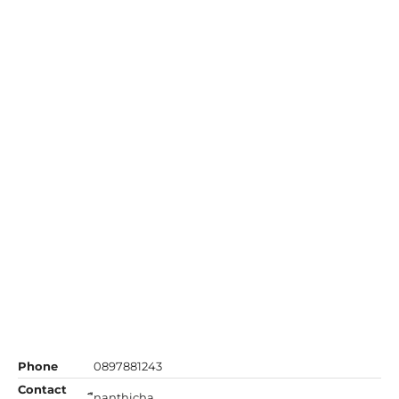
Phone
0897881243
Contact
ืnanthicha