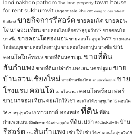
town house
land nakhon pathom
Thailand property
for rent sukhumvit
Urgent sale Phuket
weight loss retreat
ขายกิจการรีสอร์ต
ขายคอน
ขายคอนโด
thailand
โดนาจอมเทียน
ขายคอนโดบล็อค77สุขุมวิท77
ขายคอนโด
ขายคอนโดสองนอน
บางซื่อ
ขายคอนโดสุขุมวิท77
ขายคอน
ขาย
โดอ่อนนุช
ขายคอนโดเตาปูน
ขายคอนโดเตาปูน บางซื่อ
ขายที่ดิน
คอนโดใกล้ทะเล
ขายที่ดินนครปฐม
สันกำแพง
ขาย
ขายที่ดินเปล่ากำแพงเสน นครปฐมม
บ้านสวนเชียงใหม่
ขาย
ขายบ้านเชียงใหม่
ขายอพาร์ตเม้นท์
คอนโด
โรงแรม
คอนโดพร้อมเฟอร์
คอนโดนานา
ขายนาจอมเทียน
คอนโดให้เช่า
คอนโดให้เช่าสุขุมวิท 15
คอนโด
ที่ดิน
ทาวเฮาส์ ทองหล่อ
ที่ดิน
ให้เช่าหรูสุขุมวิท 18
ที่ดินเปล่า
บ้าน
กำแพงแสน
ที่ดินติดหาด
ที่ดินย่านสุขุมวิท
ที่ดินใกล้รถไฟฟ้า
รีสอร์ต
สันกำแพง
เช่า
ให้เช่า
ให้เช่าคอนโดสุขุมวิท18
สวน