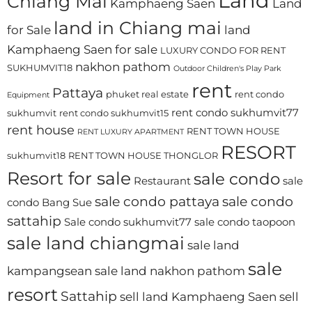
Land
Chiang Mai
Kamphaeng Saen
Land
land in Chiang mai
for Sale
land
Kamphaeng Saen for sale
LUXURY CONDO FOR RENT
nakhon pathom
SUKHUMVIT18
Outdoor Children's Play Park
rent
Pattaya
phuket real estate
rent condo
Equipment
rent condo sukhumvit77
sukhumvit
rent condo sukhumvit15
rent house
RENT TOWN HOUSE
RENT LUXURY APARTMENT
RESORT
sukhumvit18
RENT TOWN HOUSE THONGLOR
Resort for sale
sale condo
Restaurant
sale
sale condo pattaya
sale condo
condo Bang Sue
sattahip
Sale condo sukhumvit77
sale condo taopoon
sale land chiangmai
sale land
sale
kampangsean
sale land nakhon pathom
resort
Sattahip
sell land Kamphaeng Saen
sell