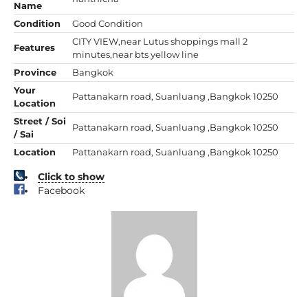
Name
Condition
Good Condition
CITY VIEW,near Lutus shoppings mall 2
Features
minutes,near bts yellow line
Province
Bangkok
Your
Pattanakarn road, Suanluang ,Bangkok 10250
Location
Street / Soi
Pattanakarn road, Suanluang ,Bangkok 10250
/ Sai
Location
Pattanakarn road, Suanluang ,Bangkok 10250
Click to show
Facebook