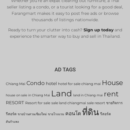
Whether you’re an expat clearing out furniture, a Thai
List Now
seller listing a condo, or a tourist looking for a good deal,
Farangmart makes it easy to post free ads or browse
thousands of listings nationwide.
Ready to turn your clutter into cash?
Sign up today
and
experience the smarter way to buy and sell in Thailand.
AD TAGS
House
Condo
hotel
Chiang Mai
hotel for sale chiang mai
Land
rent
house on sale in Chiang Mai
land in Chiang mai
RESORT
Resort for sale
sale land chiangmai
sale resort
ขายกิจการ
ที่ดิน
คอนโด
รีสอร์ต
รีสอร์ต
ขายบ้านสวนเชียงใหม่
ขายโรงแรม
สันกำแพง