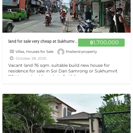
land for sale very cheap at Sukhumvit 113 ขายที่ดินแปลงเล็ก สำโรง
฿1,700,000
Villas, Houses for Sale
thailand property
October 28, 2025
Vacant land 76 sqm. suitable build new house for
residence for sale in Soi Dan Samrong or Sukhumvit
113, Vacant land for sale in Soi
[…]