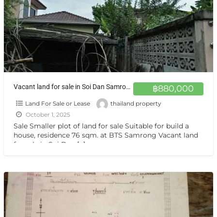
Vacant land for sale in Soi Dan Samrong or Sukhumvit 113, near Imperial World Samrong, Big C Shopping mallที่ดิน 19 ตรว.
฿880,000
Land For Sale or Lease
thailand property
October 1, 2025
Sale Smaller plot of land for sale Suitable for build a
house, residence 76 sqm. at BTS Samrong Vacant land
for sale in Soi Dan
[…]