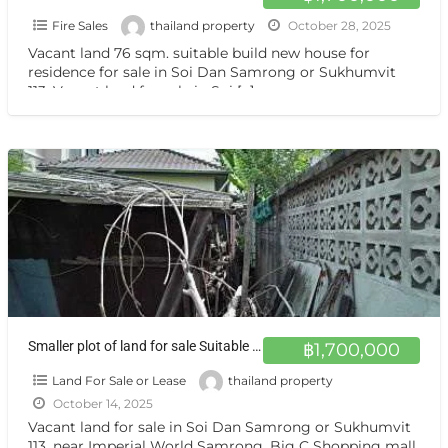
Fire Sales
thailand property
October 28, 2025
Vacant land 76 sqm. suitable build new house for
residence for sale in Soi Dan Samrong or Sukhumvit
113, Vacant land for sale in Soi
[…]
Smaller plot of land for sale Suitable for build a house, residence Sukhumvit 113, Samrong Nuea, Mueang Samut Prakan, Samut Prakan
฿1,700,000
Land For Sale or Lease
thailand property
October 14, 2025
Vacant land for sale in Soi Dan Samrong or Sukhumvit
113, near Imperial World Samrong, Big C Shopping mall,