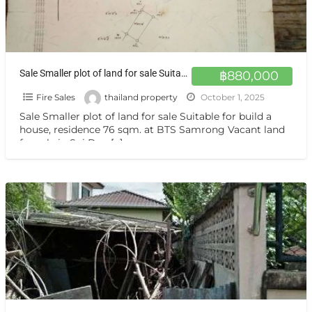
Sale Smaller plot of land for sale Suitable for build a house, residence 76 sqm. at BTS Samrong
฿880,000
Fire Sales
thailand property
October 1, 2025
Sale Smaller plot of land for sale Suitable for build a
house, residence 76 sqm. at BTS Samrong Vacant land
for sale in Soi Dan
[…]