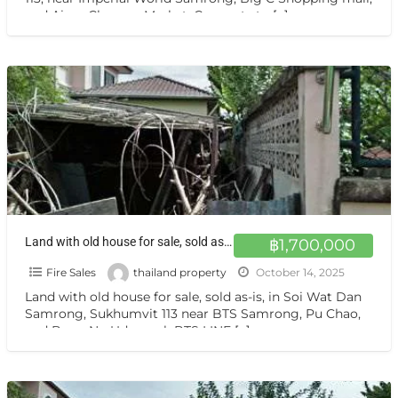
and Aiam Charoen Market. Connects to
[…]
Land with old house for sale, sold as-is, in Soi Wat Dan Samrong, Sukhumvit 113 ขายที่ดินเหมาะปลูกบ้าน แปลงเล็ก สำโรง
฿1,700,000
Fire Sales
thailand property
October 14, 2025
Land with old house for sale, sold as-is, in Soi Wat Dan
Samrong, Sukhumvit 113 near BTS Samrong, Pu Chao,
and Bang Na-Udomsuk BTS LINE
[…]