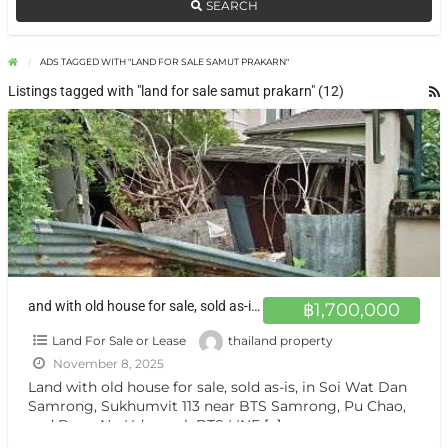
SEARCH
ADS TAGGED WITH "LAND FOR SALE SAMUT PRAKARN"
Listings tagged with "land for sale samut prakarn" (12)
and with old house for sale, sold as-is, in Soi Wat Dan Samrong, Sukhumvit 113 ที่ดินพร้อมบ้านเก่า แปลงเล็ก เหมาะอยู่อาศัย สำโรง สมทุรปราการ
฿1,700,000
Land For Sale or Lease
thailand property
November 8, 2025
Land with old house for sale, sold as-is, in Soi Wat Dan
Samrong, Sukhumvit 113 near BTS Samrong, Pu Chao,
and Bang Na-Udomsuk BTS LINE
[…]