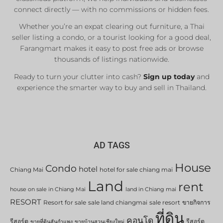
connect directly — with no commissions or hidden fees.
Whether you’re an expat clearing out furniture, a Thai
seller listing a condo, or a tourist looking for a good deal,
Farangmart makes it easy to post free ads or browse
thousands of listings nationwide.
Ready to turn your clutter into cash?
Sign up today
and
experience the smarter way to buy and sell in Thailand.
AD TAGS
House
Condo
hotel
Chiang Mai
hotel for sale chiang mai
Land
rent
house on sale in Chiang Mai
land in Chiang mai
RESORT
Resort for sale
sale land chiangmai
sale resort
ขายกิจการ
ที่ดิน
คอนโด
รีสอร์ต
รีสอร์ต
ขายที่ดินสันกำแพง
ขายบ้านสวนเชียงใหม่