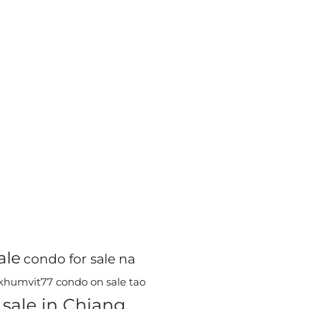
ale
condo for sale na
ukhumvit77
condo on sale tao
sale in Chiang