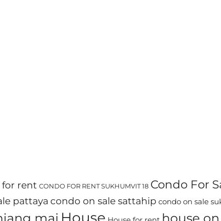
Condo For S
for rent
CONDO FOR RENT SUKHUMVIT 18
le pattaya
condo on sale sattahip
condo on sale s
House
chiang mai
house on 
House for rent