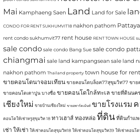
Land
Mai
lan
Kamphaeng Saen
Land for Sale
Pattaya
nakhon pathom
CONDO FOR RENT SUKHUMVIT18
rent house
rent condo sukhumvit77
RENT TOWN HOUSE su
sale condo
sale condo patt
sale condo Bang Sue
chiangmai
sale land kampangsean
sale land
town house for ren
nakhon pathom
Thailand property
ขายคอนโดนาจอมเทียน
ขายคอนโดบล็อค77สุขุมวิท77
ขายค
ขายคอนโดใกล้ทะเล
ขายที่ดินนค
ขายคอนโดเตาปูน บางซื่อ
ค
เชียงใหม่
ขายโรงแรม
ขายบ้านเชียงใหม่
ขายอพาร์ตเม้นท์
ที่ดิน
ทาวเฮาส์ ทองหล่อ
ที่ดินกำแ
คอนโดให้เช่าหรูสุขุมวิท 18
เช่า
ให้เช่า
ให้เช่าคอนโดสุขุมวิท18
ให้เช่าคอนโดสุขุมวิท39
ให้เช่าคอนโดห