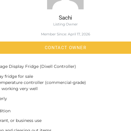
Sachi
Listing Owner
Member Since: April 17, 2026
CONTACT OWNER
ge Display Fridge (Dixell Controller)
y fridge for sale
temperature controller (commercial-grade)
ll working very well
erly
ition
urant, or business use
on and clearing out items.