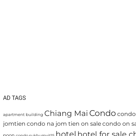
AD TAGS
Condo
Chiang Mai
condo 
apartment
building
jomtien
condo na jom tien on sale
condo on sa
hotel
hotel for sale 
poon
condo sukhumvit15