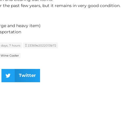
r the past few years, but it remains in very good condition.
arge and heavy item)
sportation
 days, 7 hours
23369e2022013b72
Wine Cooler
Twitter