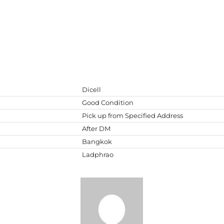
Dicell
Good Condition
Pick up from Specified Address
After DM
Bangkok
Ladphrao