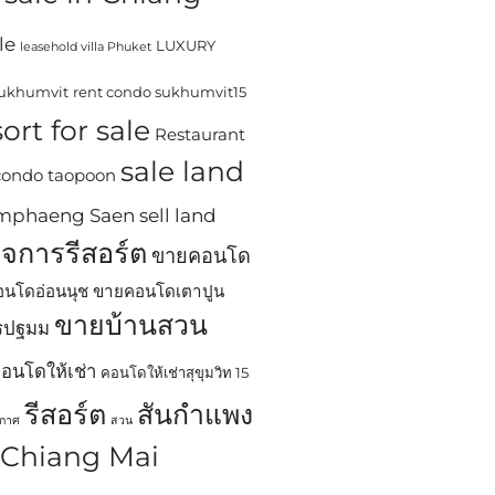
le
LUXURY
leasehold villa Phuket
sukhumvit
rent condo sukhumvit15
ort for sale
Restaurant
sale land
 condo taopoon
Kamphaeng Saen
sell land
ิจการรีสอร์ต
ขายคอนโด
นโดอ่อนนุช
ขายคอนโดเตาปูน
ขายบ้านสวน
ครปฐมม
อนโดให้เช่า
คอนโดให้เช่าสุขุมวิท 15
รีสอร์ต
สันกำแพง
ากาศ
สวน
n Chiang Mai