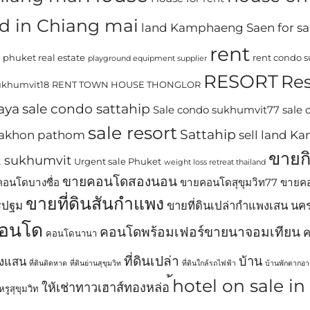
d in Chiang mai
land Kamphaeng Saen for sa
rent
phuket real estate
rent condo 
playground equipment supplier
RESORT
Res
khumvit18
RENT TOWN HOUSE THONGLOR
aya
sale condo sattahip
Sale condo sukhumvit77
sale
sale resort
Sattahip
 nakhon pathom
sell land 
ขายก
t sukhumvit
Urgent sale Phuket
weight loss retreat thailand
ขายคอนโดสองนอน
อนโดบางซื่อ
ขายคอนโดสุขุมวิท77
ขายคอ
ขายที่ดินสันกำแพง
รปฐม
ขายที่ดินเปล่ากำแพงเสน น
อนโด
คอนโดพร้อมเฟอร์ขายนาจอมเทียน
ค
คอนโดนานา
ที่ดินเปล่า
บ้าน
พงแสน
ที่ดินติดหาด
ที่ดินย่านสุขุมวิท
ที่ดินใกล้รถไฟฟ้า
บ้านพักตากอ
้hotel on sale i
ให้เช่าทาวเฮาส์ทองหล่อ
รูสุขุมวิท