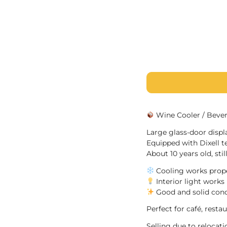
Wine Cooler / Bevera
Large glass-door displa
Equipped with Dixell 
About 10 years old, sti
Cooling works prop
Interior light works
Good and solid cond
Perfect for café, resta
Selling due to relocati