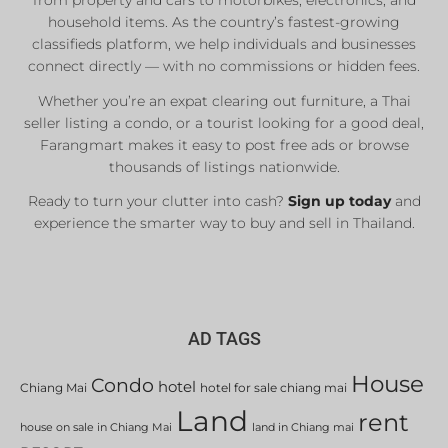
Real Estate Agents
household items. As the country’s fastest-growing
Sale & Rent
classifieds platform, we help individuals and businesses
connect directly — with no commissions or hidden fees.
Whether you’re an expat clearing out furniture, a Thai
List Now
seller listing a condo, or a tourist looking for a good deal,
Farangmart makes it easy to post free ads or browse
thousands of listings nationwide.
Ready to turn your clutter into cash?
Sign up today
and
experience the smarter way to buy and sell in Thailand.
AD TAGS
House
Condo
hotel
Chiang Mai
hotel for sale chiang mai
Land
rent
house on sale in Chiang Mai
land in Chiang mai