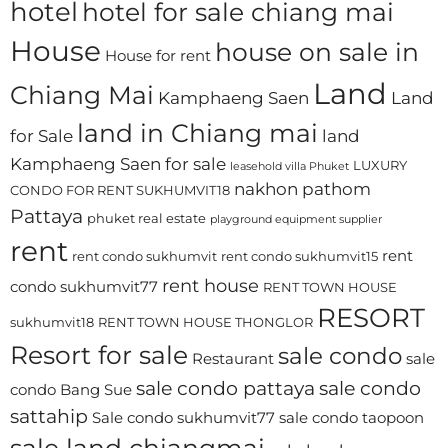
hotel
hotel for sale chiang mai
House
house on sale in
House for rent
Land
Chiang Mai
Kamphaeng Saen
Land
land in Chiang mai
for Sale
land
Kamphaeng Saen for sale
LUXURY
leasehold villa Phuket
nakhon pathom
CONDO FOR RENT SUKHUMVIT18
Pattaya
phuket real estate
playground equipment supplier
rent
rent
rent condo sukhumvit
rent condo sukhumvit15
rent house
condo sukhumvit77
RENT TOWN HOUSE
RESORT
sukhumvit18
RENT TOWN HOUSE THONGLOR
Resort for sale
sale condo
Restaurant
sale
sale condo pattaya
sale condo
condo Bang Sue
sattahip
Sale condo sukhumvit77
sale condo taopoon
sale land chiangmai