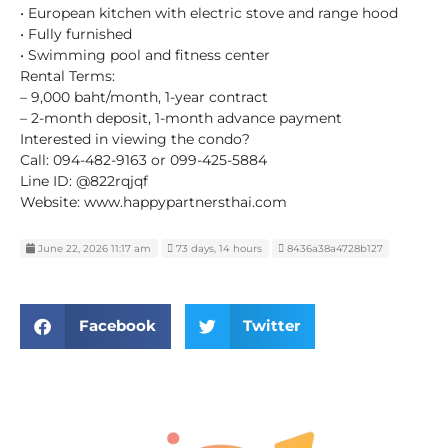
• European kitchen with electric stove and range hood
• Fully furnished
• Swimming pool and fitness center
Rental Terms:
– 9,000 baht/month, 1-year contract
– 2-month deposit, 1-month advance payment
Interested in viewing the condo?
Call: 094-482-9163 or 099-425-5884
Line ID: @822rqjqf
Website: www.happypartnersthai.com
June 22, 2026 11:17 am
73 days, 14 hours
8436a38a4728b127
Facebook
Twitter