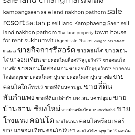
sale land
sale
kampangsean
sale land nakhon pathom
resort
Sattahip
sell land Kamphaeng Saen
sell
town house
land nakhon pathom
Thailand property
for rent sukhumvit
Urgent sale Phuket
weight loss retreat
ขายกิจการรีสอร์ต
ขายคอน
ขายคอนโด
thailand
โดนาจอมเทียน
ขายคอนโดบล็อค77สุขุมวิท77
ขายคอนโด
ขายคอนโดสองนอน
บางซื่อ
ขายคอนโดสุขุมวิท77
ขายคอน
ขาย
โดอ่อนนุช
ขายคอนโดเตาปูน
ขายคอนโดเตาปูน บางซื่อ
ขายที่ดิน
คอนโดใกล้ทะเล
ขายที่ดินนครปฐม
สันกำแพง
ขาย
ขายที่ดินเปล่ากำแพงเสน นครปฐมม
บ้านสวนเชียงใหม่
ขาย
ขายบ้านเชียงใหม่
ขายอพาร์ตเม้นท์
คอนโด
โรงแรม
คอนโดพร้อมเฟอร์
คอนโดนานา
ขายนาจอมเทียน
คอนโดให้เช่า
คอนโดให้เช่าสุขุมวิท 15
คอนโด