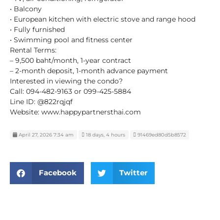
• Balcony
• European kitchen with electric stove and range hood
• Fully furnished
• Swimming pool and fitness center
Rental Terms:
– 9,500 baht/month, 1-year contract
– 2-month deposit, 1-month advance payment
Interested in viewing the condo?
Call: 094-482-9163 or 099-425-5884
Line ID: @822rqjqf
Website: www.happypartnersthai.com
April 27, 2026 7:34 am
18 days, 4 hours
91469ed80d5b8572
Facebook
Twitter