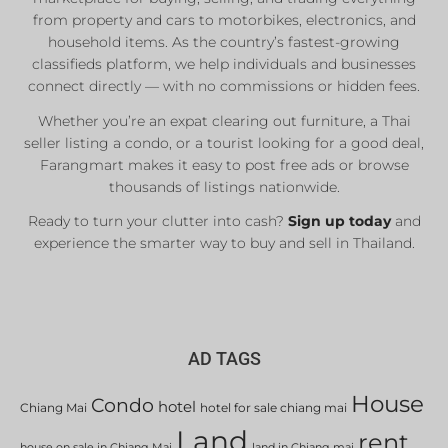
Private Sellers
from property and cars to motorbikes, electronics, and
Real Estate Agents
household items. As the country’s fastest-growing
classifieds platform, we help individuals and businesses
Sale & Rent
connect directly — with no commissions or hidden fees.
Whether you’re an expat clearing out furniture, a Thai
List Now
seller listing a condo, or a tourist looking for a good deal,
Farangmart makes it easy to post free ads or browse
thousands of listings nationwide.
Ready to turn your clutter into cash?
Sign up today
and
experience the smarter way to buy and sell in Thailand.
AD TAGS
House
Condo
hotel
Chiang Mai
hotel for sale chiang mai
Land
rent
house on sale in Chiang Mai
land in Chiang mai