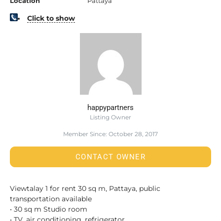
Location
Pattaya
Click to show
happypartners
Listing Owner
Member Since: October 28, 2017
CONTACT OWNER
Viewtalay 1 for rent 30 sq m, Pattaya, public
transportation available
• 30 sq m Studio room
• TV, air conditioning, refrigerator