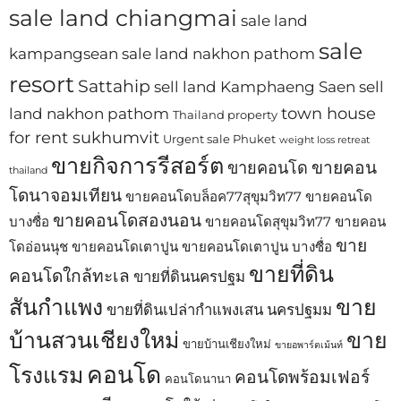
sale land chiangmai
sale land
sale
kampangsean
sale land nakhon pathom
resort
Sattahip
sell land Kamphaeng Saen
sell
town house
land nakhon pathom
Thailand property
for rent sukhumvit
Urgent sale Phuket
weight loss retreat
ขายกิจการรีสอร์ต
ขายคอน
ขายคอนโด
thailand
โดนาจอมเทียน
ขายคอนโดบล็อค77สุขุมวิท77
ขายคอนโด
ขายคอนโดสองนอน
บางซื่อ
ขายคอนโดสุขุมวิท77
ขายคอน
ขาย
โดอ่อนนุช
ขายคอนโดเตาปูน
ขายคอนโดเตาปูน บางซื่อ
ขายที่ดิน
คอนโดใกล้ทะเล
ขายที่ดินนครปฐม
สันกำแพง
ขาย
ขายที่ดินเปล่ากำแพงเสน นครปฐมม
บ้านสวนเชียงใหม่
ขาย
ขายบ้านเชียงใหม่
ขายอพาร์ตเม้นท์
คอนโด
โรงแรม
คอนโดพร้อมเฟอร์
คอนโดนานา