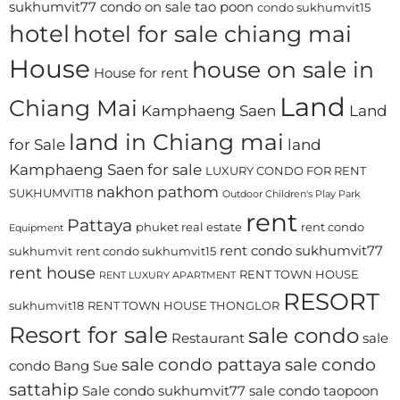
sukhumvit77
condo on sale tao poon
condo sukhumvit15
hotel
hotel for sale chiang mai
House
house on sale in
House for rent
Land
Chiang Mai
Kamphaeng Saen
Land
land in Chiang mai
for Sale
land
Kamphaeng Saen for sale
LUXURY CONDO FOR RENT
nakhon pathom
SUKHUMVIT18
Outdoor Children's Play Park
rent
Pattaya
phuket real estate
rent condo
Equipment
rent condo sukhumvit77
sukhumvit
rent condo sukhumvit15
rent house
RENT TOWN HOUSE
RENT LUXURY APARTMENT
RESORT
sukhumvit18
RENT TOWN HOUSE THONGLOR
Resort for sale
sale condo
Restaurant
sale
sale condo pattaya
sale condo
condo Bang Sue
sattahip
Sale condo sukhumvit77
sale condo taopoon