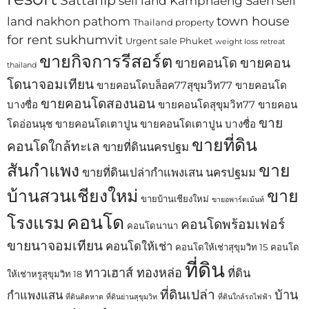
sell land Kamphaeng Saen
sell
town house
land nakhon pathom
Thailand property
for rent sukhumvit
Urgent sale Phuket
weight loss retreat
ขายกิจการรีสอร์ต
ขายคอน
ขายคอนโด
thailand
โดนาจอมเทียน
ขายคอนโดบล็อค77สุขุมวิท77
ขายคอนโด
ขายคอนโดสองนอน
บางซื่อ
ขายคอนโดสุขุมวิท77
ขายคอน
ขาย
โดอ่อนนุช
ขายคอนโดเตาปูน
ขายคอนโดเตาปูน บางซื่อ
ขายที่ดิน
คอนโดใกล้ทะเล
ขายที่ดินนครปฐม
สันกำแพง
ขาย
ขายที่ดินเปล่ากำแพงเสน นครปฐมม
บ้านสวนเชียงใหม่
ขาย
ขายบ้านเชียงใหม่
ขายอพาร์ตเม้นท์
คอนโด
โรงแรม
คอนโดพร้อมเฟอร์
คอนโดนานา
ขายนาจอมเทียน
คอนโดให้เช่า
คอนโดให้เช่าสุขุมวิท 15
คอนโด
ที่ดิน
ทาวเฮาส์ ทองหล่อ
ที่ดิน
ให้เช่าหรูสุขุมวิท 18
ที่ดินเปล่า
บ้าน
กำแพงแสน
ที่ดินติดหาด
ที่ดินย่านสุขุมวิท
ที่ดินใกล้รถไฟฟ้า