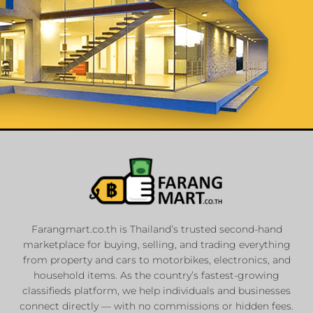
List Your
Properties
Farangmart.co.th is Thailand’s trusted second-hand
marketplace for buying, selling, and trading everything
Private Sellers
from property and cars to motorbikes, electronics, and
Real Estate Agents
household items. As the country’s fastest-growing
Sale & Rent
classifieds platform, we help individuals and businesses
connect directly — with no commissions or hidden fees.