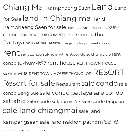
Land
Chiang Mai
Kamphaeng Saen
Land
land in Chiang mai
for Sale
land
Kamphaeng Saen for sale
LUXURY
leasehold villa Phuket
nakhon pathom
CONDO FOR RENT SUKHUMVIT18
Pattaya
phuket real estate
playground equipment supplier
rent
rent
rent condo sukhumvit
rent condo sukhumvit15
rent house
condo sukhumvit77
RENT TOWN HOUSE
RESORT
sukhumvit18
RENT TOWN HOUSE THONGLOR
Resort for sale
sale condo
Restaurant
sale
sale condo pattaya
sale condo
condo Bang Sue
sattahip
Sale condo sukhumvit77
sale condo taopoon
sale land chiangmai
sale land
sale
kampangsean
sale land nakhon pathom