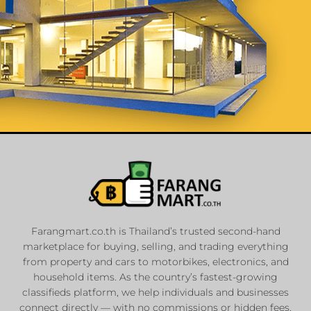
List Your
Properties
Farangmart.co.th is Thailand’s trusted second-hand
marketplace for buying, selling, and trading everything
Private Sellers
from property and cars to motorbikes, electronics, and
Real Estate Agents
household items. As the country’s fastest-growing
classifieds platform, we help individuals and businesses
Sale & Rent
connect directly — with no commissions or hidden fees.