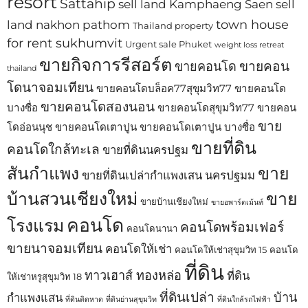
resort
Sattahip
sell land Kamphaeng Saen
sell
town house
land nakhon pathom
Thailand property
for rent sukhumvit
Urgent sale Phuket
weight loss retreat
ขายกิจการรีสอร์ต
ขายคอน
ขายคอนโด
thailand
โดนาจอมเทียน
ขายคอนโดบล็อค77สุขุมวิท77
ขายคอนโด
ขายคอนโดสองนอน
บางซื่อ
ขายคอนโดสุขุมวิท77
ขายคอน
ขาย
โดอ่อนนุช
ขายคอนโดเตาปูน
ขายคอนโดเตาปูน บางซื่อ
ขายที่ดิน
คอนโดใกล้ทะเล
ขายที่ดินนครปฐม
สันกำแพง
ขาย
ขายที่ดินเปล่ากำแพงเสน นครปฐมม
บ้านสวนเชียงใหม่
ขาย
ขายบ้านเชียงใหม่
ขายอพาร์ตเม้นท์
คอนโด
โรงแรม
คอนโดพร้อมเฟอร์
คอนโดนานา
ขายนาจอมเทียน
คอนโดให้เช่า
คอนโดให้เช่าสุขุมวิท 15
คอนโด
ที่ดิน
ทาวเฮาส์ ทองหล่อ
ที่ดิน
ให้เช่าหรูสุขุมวิท 18
ที่ดินเปล่า
บ้าน
กำแพงแสน
ที่ดินติดหาด
ที่ดินย่านสุขุมวิท
ที่ดินใกล้รถไฟฟ้า