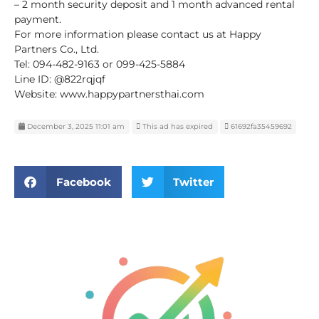
– 2 month security deposit and 1 month advanced rental
payment.
For more information please contact us at Happy
Partners Co., Ltd.
Tel: 094-482-9163 or 099-425-5884
Line ID: @822rqjqf
Website: www.happypartnersthai.com
December 3, 2025 11:01 am
This ad has expired
61692fa35459692
Facebook
Twitter