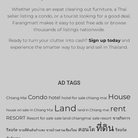
Whether you’re an expat clearing out furniture, a Thai
List Now
seller listing a condo, or a tourist looking for a good deal,
Farangmart makes it easy to post free ads or browse
thousands of listings nationwide.
Ready to turn your clutter into cash?
Sign up today
and
experience the smarter way to buy and sell in Thailand.
AD TAGS
House
Condo
hotel
Chiang Mai
hotel for sale chiang mai
Land
rent
house on sale in Chiang Mai
land in Chiang mai
RESORT
Resort for sale
sale land chiangmai
sale resort
ขายกิจการ
ที่ดิน
คอนโด
รีสอร์ต
รีสอร์ต
ขายที่ดินสันกำแพง
ขายบ้านสวนเชียงใหม่