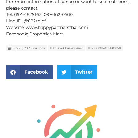
For more information of condo or want to see real room,
please contact
Tel: 094-4829163, 099-162-0500
Lind ID: @822rqjqf
Website: www.happypartnersthai.com
Facebook: Properties Mart
July 25, 2025 2:41 pm
This ad has expired
6586881e870d0850
Facebook
Twitter