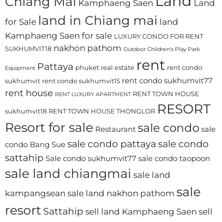
Land
Chiang Mai
Kamphaeng Saen
Land
land in Chiang mai
for Sale
land
Kamphaeng Saen for sale
LUXURY CONDO FOR RENT
nakhon pathom
SUKHUMVIT18
Outdoor Children's Play Park
rent
Pattaya
phuket real estate
rent condo
Equipment
rent condo sukhumvit77
sukhumvit
rent condo sukhumvit15
rent house
RENT TOWN HOUSE
RENT LUXURY APARTMENT
RESORT
sukhumvit18
RENT TOWN HOUSE THONGLOR
Resort for sale
sale condo
Restaurant
sale
sale condo pattaya
sale condo
condo Bang Sue
sattahip
Sale condo sukhumvit77
sale condo taopoon
sale land chiangmai
sale land
sale
kampangsean
sale land nakhon pathom
resort
Sattahip
sell land Kamphaeng Saen
sell