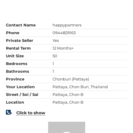
Contact Name
happypartners
Phone
0944829163
Private Seller
Yes
Rental Term
12 Months+
Unit Size
50
Bedrooms
1
Bathrooms
1
Province
Chonburi (Pattaya)
Your Location
Pattaya, Chon Buri, Thailand
Street / Soi / Sai
Pattaya, Chon B
Location
Pattaya, Chon B
Click to show