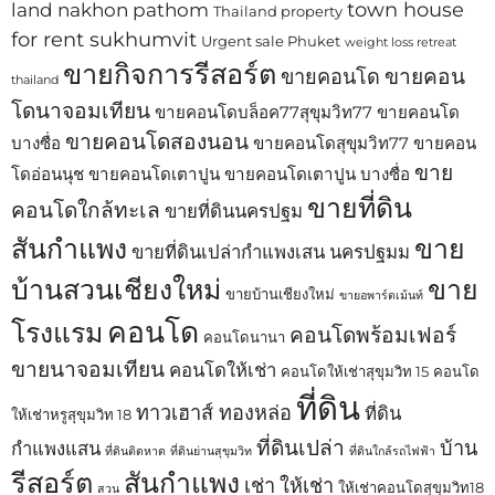
town house
land nakhon pathom
Thailand property
for rent sukhumvit
Urgent sale Phuket
weight loss retreat
ขายกิจการรีสอร์ต
ขายคอน
ขายคอนโด
thailand
โดนาจอมเทียน
ขายคอนโดบล็อค77สุขุมวิท77
ขายคอนโด
ขายคอนโดสองนอน
บางซื่อ
ขายคอนโดสุขุมวิท77
ขายคอน
ขาย
โดอ่อนนุช
ขายคอนโดเตาปูน
ขายคอนโดเตาปูน บางซื่อ
ขายที่ดิน
คอนโดใกล้ทะเล
ขายที่ดินนครปฐม
สันกำแพง
ขาย
ขายที่ดินเปล่ากำแพงเสน นครปฐมม
บ้านสวนเชียงใหม่
ขาย
ขายบ้านเชียงใหม่
ขายอพาร์ตเม้นท์
คอนโด
โรงแรม
คอนโดพร้อมเฟอร์
คอนโดนานา
ขายนาจอมเทียน
คอนโดให้เช่า
คอนโดให้เช่าสุขุมวิท 15
คอนโด
ที่ดิน
ทาวเฮาส์ ทองหล่อ
ที่ดิน
ให้เช่าหรูสุขุมวิท 18
ที่ดินเปล่า
บ้าน
กำแพงแสน
ที่ดินติดหาด
ที่ดินย่านสุขุมวิท
ที่ดินใกล้รถไฟฟ้า
รีสอร์ต
สันกำแพง
เช่า
ให้เช่า
ให้เช่าคอนโดสุขุมวิท18
สวน