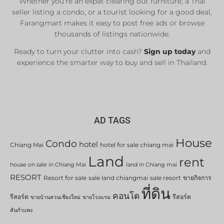
Whether you’re an expat clearing out furniture, a Thai
List Now
seller listing a condo, or a tourist looking for a good deal,
Farangmart makes it easy to post free ads or browse
thousands of listings nationwide.
Ready to turn your clutter into cash?
Sign up today
and
experience the smarter way to buy and sell in Thailand.
AD TAGS
House
Condo
hotel
Chiang Mai
hotel for sale chiang mai
Land
rent
house on sale in Chiang Mai
land in Chiang mai
RESORT
Resort for sale
sale land chiangmai
sale resort
ขายกิจการ
ที่ดิน
คอนโด
รีสอร์ต
รีสอร์ต
ขายบ้านสวนเชียงใหม่
ขายโรงแรม
สันกำแพง