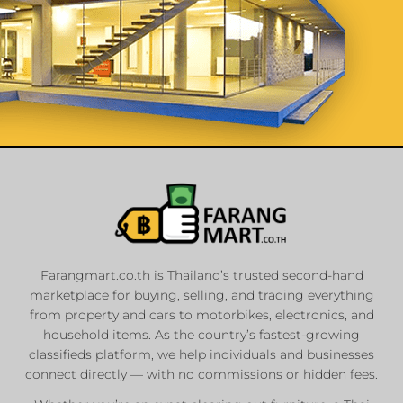
List Your
Properties
Farangmart.co.th is Thailand’s trusted second-hand
marketplace for buying, selling, and trading everything
Private Sellers
from property and cars to motorbikes, electronics, and
Real Estate Agents
household items. As the country’s fastest-growing
classifieds platform, we help individuals and businesses
Sale & Rent
connect directly — with no commissions or hidden fees.