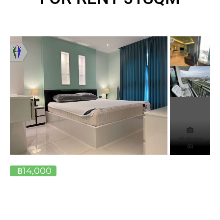
All photos
(6)
฿14,000