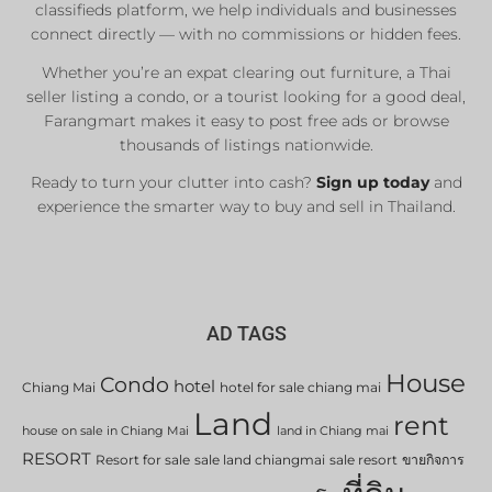
classifieds platform, we help individuals and businesses
Sale & Rent
connect directly — with no commissions or hidden fees.
Whether you’re an expat clearing out furniture, a Thai
List Now
seller listing a condo, or a tourist looking for a good deal,
Farangmart makes it easy to post free ads or browse
thousands of listings nationwide.
Ready to turn your clutter into cash?
Sign up today
and
experience the smarter way to buy and sell in Thailand.
AD TAGS
House
Condo
hotel
Chiang Mai
hotel for sale chiang mai
Land
rent
house on sale in Chiang Mai
land in Chiang mai
RESORT
Resort for sale
sale land chiangmai
sale resort
ขายกิจการ