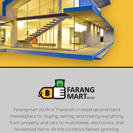
List Your
Properties
Farangmart.co.th is Thailand’s trusted second-hand
marketplace for buying, selling, and trading everything
Private Sellers
from property and cars to motorbikes, electronics, and
Real Estate Agents
household items. As the country’s fastest-growing