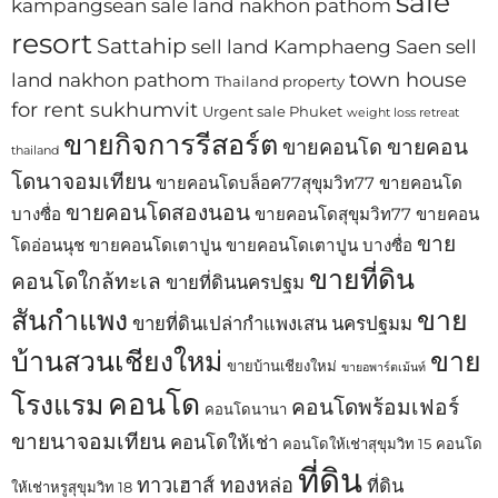
sale
kampangsean
sale land nakhon pathom
resort
Sattahip
sell land Kamphaeng Saen
sell
town house
land nakhon pathom
Thailand property
for rent sukhumvit
Urgent sale Phuket
weight loss retreat
ขายกิจการรีสอร์ต
ขายคอน
ขายคอนโด
thailand
โดนาจอมเทียน
ขายคอนโดบล็อค77สุขุมวิท77
ขายคอนโด
ขายคอนโดสองนอน
บางซื่อ
ขายคอนโดสุขุมวิท77
ขายคอน
ขาย
โดอ่อนนุช
ขายคอนโดเตาปูน
ขายคอนโดเตาปูน บางซื่อ
ขายที่ดิน
คอนโดใกล้ทะเล
ขายที่ดินนครปฐม
สันกำแพง
ขาย
ขายที่ดินเปล่ากำแพงเสน นครปฐมม
บ้านสวนเชียงใหม่
ขาย
ขายบ้านเชียงใหม่
ขายอพาร์ตเม้นท์
คอนโด
โรงแรม
คอนโดพร้อมเฟอร์
คอนโดนานา
ขายนาจอมเทียน
คอนโดให้เช่า
คอนโดให้เช่าสุขุมวิท 15
คอนโด
ที่ดิน
ทาวเฮาส์ ทองหล่อ
ที่ดิน
ให้เช่าหรูสุขุมวิท 18