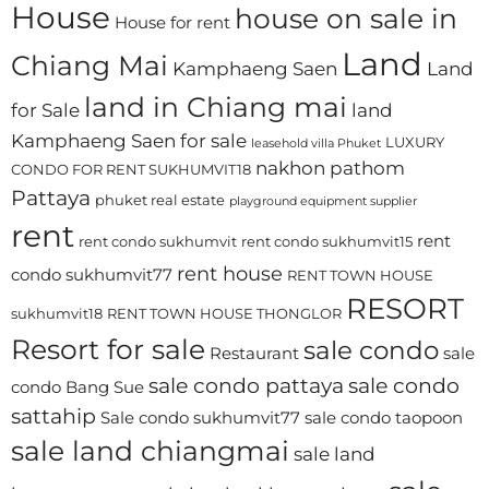
House
house on sale in
House for rent
Land
Chiang Mai
Kamphaeng Saen
Land
land in Chiang mai
for Sale
land
Kamphaeng Saen for sale
LUXURY
leasehold villa Phuket
nakhon pathom
CONDO FOR RENT SUKHUMVIT18
Pattaya
phuket real estate
playground equipment supplier
rent
rent
rent condo sukhumvit
rent condo sukhumvit15
rent house
condo sukhumvit77
RENT TOWN HOUSE
RESORT
sukhumvit18
RENT TOWN HOUSE THONGLOR
Resort for sale
sale condo
Restaurant
sale
sale condo pattaya
sale condo
condo Bang Sue
sattahip
Sale condo sukhumvit77
sale condo taopoon
sale land chiangmai
sale land