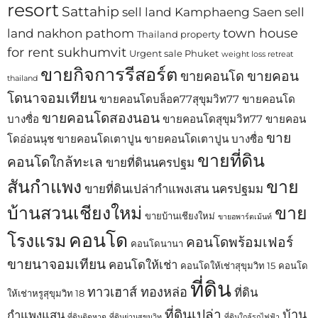
resort
Sattahip
sell land Kamphaeng Saen
sell
town house
land nakhon pathom
Thailand property
for rent sukhumvit
Urgent sale Phuket
weight loss retreat
ขายกิจการรีสอร์ต
ขายคอน
ขายคอนโด
thailand
โดนาจอมเทียน
ขายคอนโดบล็อค77สุขุมวิท77
ขายคอนโด
ขายคอนโดสองนอน
บางซื่อ
ขายคอนโดสุขุมวิท77
ขายคอน
ขาย
โดอ่อนนุช
ขายคอนโดเตาปูน
ขายคอนโดเตาปูน บางซื่อ
ขายที่ดิน
คอนโดใกล้ทะเล
ขายที่ดินนครปฐม
สันกำแพง
ขาย
ขายที่ดินเปล่ากำแพงเสน นครปฐมม
บ้านสวนเชียงใหม่
ขาย
ขายบ้านเชียงใหม่
ขายอพาร์ตเม้นท์
คอนโด
โรงแรม
คอนโดพร้อมเฟอร์
คอนโดนานา
ขายนาจอมเทียน
คอนโดให้เช่า
คอนโดให้เช่าสุขุมวิท 15
คอนโด
ที่ดิน
ทาวเฮาส์ ทองหล่อ
ที่ดิน
ให้เช่าหรูสุขุมวิท 18
ที่ดินเปล่า
บ้าน
กำแพงแสน
ที่ดินติดหาด
ที่ดินย่านสุขุมวิท
ที่ดินใกล้รถไฟฟ้า