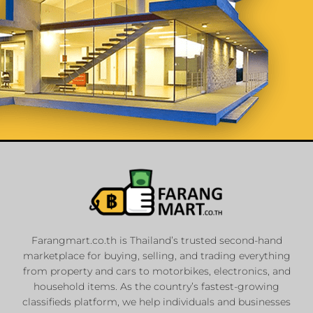
List Your
Properties
Farangmart.co.th is Thailand’s trusted second-hand
marketplace for buying, selling, and trading everything
Private Sellers
from property and cars to motorbikes, electronics, and
Real Estate Agents
household items. As the country’s fastest-growing
classifieds platform, we help individuals and businesses
Sale & Rent