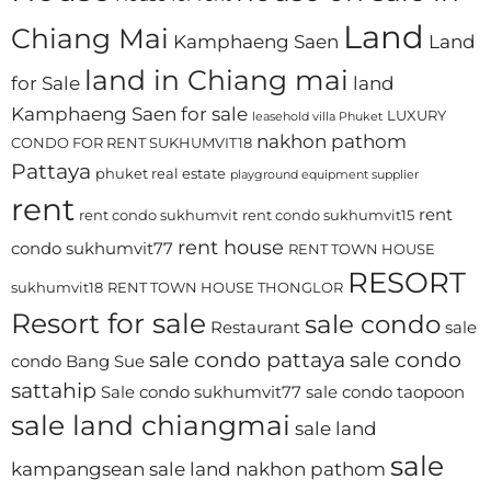
Land
Chiang Mai
Kamphaeng Saen
Land
land in Chiang mai
for Sale
land
Kamphaeng Saen for sale
LUXURY
leasehold villa Phuket
nakhon pathom
CONDO FOR RENT SUKHUMVIT18
Pattaya
phuket real estate
playground equipment supplier
rent
rent
rent condo sukhumvit
rent condo sukhumvit15
rent house
condo sukhumvit77
RENT TOWN HOUSE
RESORT
sukhumvit18
RENT TOWN HOUSE THONGLOR
Resort for sale
sale condo
Restaurant
sale
sale condo pattaya
sale condo
condo Bang Sue
sattahip
Sale condo sukhumvit77
sale condo taopoon
sale land chiangmai
sale land
sale
kampangsean
sale land nakhon pathom