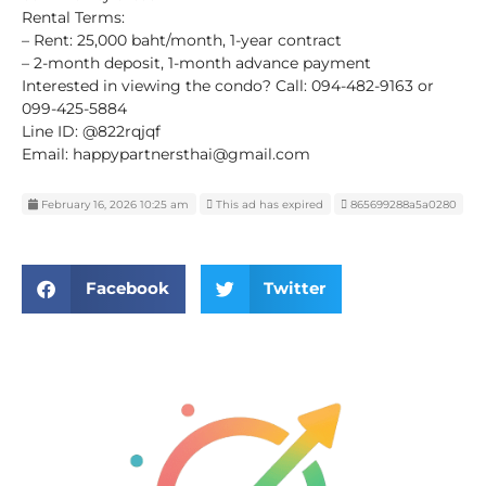
Rental Terms:
– Rent: 25,000 baht/month, 1-year contract
– 2-month deposit, 1-month advance payment
Interested in viewing the condo? Call: 094-482-9163 or
099-425-5884
Line ID: @822rqjqf
Email: happypartnersthai@gmail.com
February 16, 2026 10:25 am
This ad has expired
865699288a5a0280
Facebook
Twitter