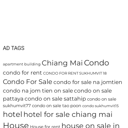
AD TAGS
Condo
Chiang Mai
apartment
building
condo for rent
CONDO FOR RENT SUKHUMVIT 18
Condo For Sale
condo for sale na jomtien
condo na jom tien on sale
condo on sale
pattaya
condo on sale sattahip
condo on sale
sukhumvit77
condo on sale tao poon
condo sukhumvit15
hotel
hotel for sale chiang mai
House
house on sale in
House for rent