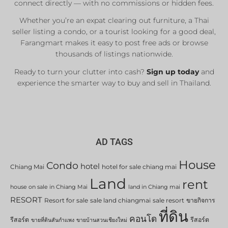
connect directly — with no commissions or hidden fees.
Whether you’re an expat clearing out furniture, a Thai
List Now
seller listing a condo, or a tourist looking for a good deal,
Farangmart makes it easy to post free ads or browse
thousands of listings nationwide.
Ready to turn your clutter into cash?
Sign up today
and
experience the smarter way to buy and sell in Thailand.
AD TAGS
House
Condo
hotel
Chiang Mai
hotel for sale chiang mai
Land
rent
house on sale in Chiang Mai
land in Chiang mai
RESORT
Resort for sale
sale land chiangmai
sale resort
ขายกิจการ
ที่ดิน
คอนโด
รีสอร์ต
รีสอร์ต
ขายที่ดินสันกำแพง
ขายบ้านสวนเชียงใหม่