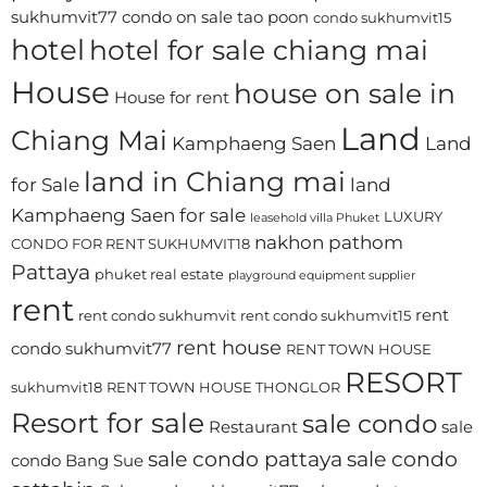
sukhumvit77
condo on sale tao poon
condo sukhumvit15
hotel
hotel for sale chiang mai
House
house on sale in
House for rent
Land
Chiang Mai
Kamphaeng Saen
Land
land in Chiang mai
for Sale
land
Kamphaeng Saen for sale
LUXURY
leasehold villa Phuket
nakhon pathom
CONDO FOR RENT SUKHUMVIT18
Pattaya
phuket real estate
playground equipment supplier
rent
rent
rent condo sukhumvit
rent condo sukhumvit15
rent house
condo sukhumvit77
RENT TOWN HOUSE
RESORT
sukhumvit18
RENT TOWN HOUSE THONGLOR
Resort for sale
sale condo
Restaurant
sale
sale condo pattaya
sale condo
condo Bang Sue