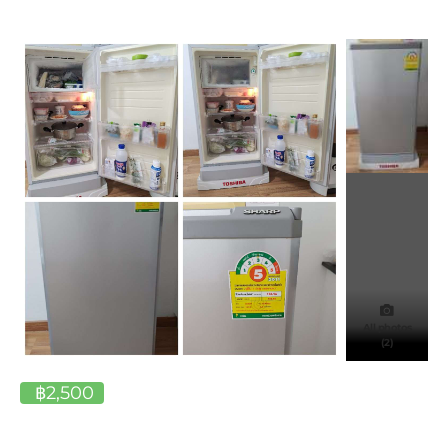
All photos
(2)
฿2,500