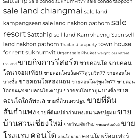
sattahip
Sale condo sukhumvit77
sale condo taopoon
sale land chiangmai
sale land
sale
kampangsean
sale land nakhon pathom
resort
Sattahip
sell land Kamphaeng Saen
sell
town house
land nakhon pathom
Thailand property
for rent sukhumvit
Urgent sale Phuket
weight loss retreat
ขายกิจการรีสอร์ต
ขายคอน
ขายคอนโด
thailand
โดนาจอมเทียน
ขายคอนโดบล็อค77สุขุมวิท77
ขายคอนโด
ขายคอนโดสองนอน
บางซื่อ
ขายคอนโดสุขุมวิท77
ขายคอน
ขาย
โดอ่อนนุช
ขายคอนโดเตาปูน
ขายคอนโดเตาปูน บางซื่อ
ขายที่ดิน
คอนโดใกล้ทะเล
ขายที่ดินนครปฐม
สันกำแพง
ขาย
ขายที่ดินเปล่ากำแพงเสน นครปฐมม
บ้านสวนเชียงใหม่
ขาย
ขายบ้านเชียงใหม่
ขายอพาร์ตเม้นท์
คอนโด
โรงแรม
คอนโดพร้อมเฟอร์
คอนโดนานา