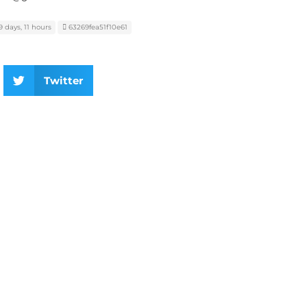
 days, 11 hours
63269fea51f10e61
Twitter