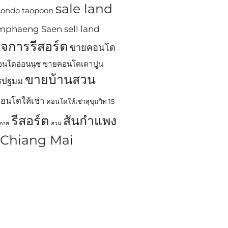
sale land
 condo taopoon
Kamphaeng Saen
sell land
ิจการรีสอร์ต
ขายคอนโด
นโดอ่อนนุช
ขายคอนโดเตาปูน
ขายบ้านสวน
ครปฐมม
อนโดให้เช่า
คอนโดให้เช่าสุขุมวิท 15
รีสอร์ต
สันกำแพง
ากาศ
สวน
n Chiang Mai