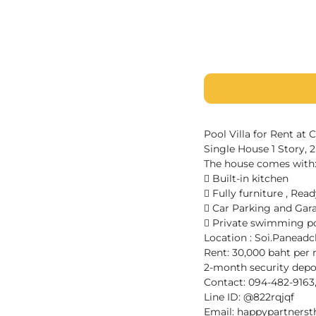
Pool Villa for Rent at
Single House 1 Story,
The house comes with
 Built-in kitchen
 Fully furniture , Rea
 Car Parking and Gar
 Private swimming p
Location : Soi.Paneadc
Rent: 30,000 baht per 
2-month security depo
Contact: 094-482-9163
Line ID: @822rqjqf
Email: happypartners