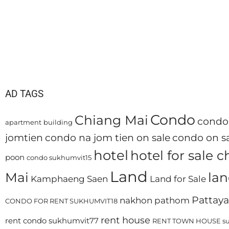
AD TAGS
Condo
Chiang Mai
condo 
apartment
building
jomtien
condo na jom tien on sale
condo on sa
hotel
hotel for sale 
poon
condo sukhumvit15
Land
Mai
lan
Kamphaeng Saen
Land for Sale
Pattaya
nakhon pathom
CONDO FOR RENT SUKHUMVIT18
rent house
rent condo sukhumvit77
RENT TOWN HOUSE su