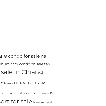
ale
condo for sale na
ukhumvit77
condo on sale tao
sale in Chiang
le
LUXURY
leasehold villa Phuket
sukhumvit
rent condo sukhumvit15
ort for sale
Restaurant