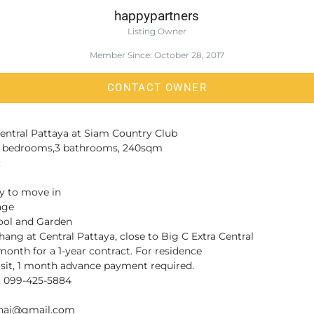
happypartners
Listing Owner
Member Since: October 28, 2017
CONTACT OWNER
 Central Pattaya at Siam Country Club
 2 bedrooms,3 bathrooms, 240sqm
:
dy to move in
age
ool and Garden
hang at Central Pattaya, close to Big C Extra Central
month for a 1-year contract. For residence
sit, 1 month advance payment required.
, 099-425-5884
thai@gmail.com