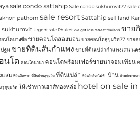
aya
sale condo sattahip
Sale condo sukhumvit77
sale
sale resort
Sattahip
 nakhon pathom
sell land 
ขายก
t sukhumvit
Urgent sale Phuket
weight loss retreat thailand
ขายคอนโดสองนอน
อนโดบางซื่อ
ขายคอนโดสุขุมวิท77
ขายคอ
ขายที่ดินสันกำแพง
รปฐม
ขายที่ดินเปล่ากำแพงเสน น
อนโด
คอนโดพร้อมเฟอร์ขายนาจอมเทียน
ค
คอนโดนานา
ที่ดินเปล่า
บ้าน
พงแสน
ที่ดินติดหาด
ที่ดินย่านสุขุมวิท
ที่ดินใกล้รถไฟฟ้า
บ้านพักตากอ
้hotel on sale i
ให้เช่าทาวเฮาส์ทองหล่อ
รูสุขุมวิท