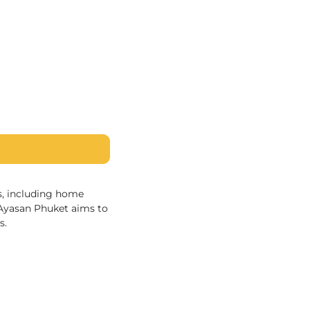
s, including home
, Ayasan Phuket aims to
s.