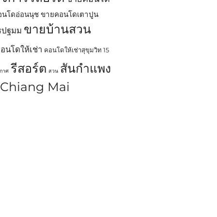
นโดอ่อนนุช
ขายคอนโดเตาปูน
ขายบ้านสวน
ครปฐมม
อนโดให้เช่า
คอนโดให้เช่าสุขุมวิท 15
รีสอร์ต
สันกำแพง
ากาศ
สวน
n Chiang Mai