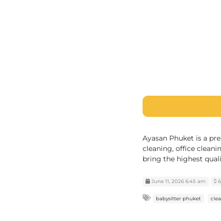
Ayasan Phuket is a pr
cleaning, office cleani
bring the highest quali
June 11, 2026 6:45 am
6
babysitter phuket
cle