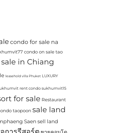
ale
condo for sale na
ukhumvit77
condo on sale tao
sale in Chiang
le
LUXURY
leasehold villa Phuket
sukhumvit
rent condo sukhumvit15
ort for sale
Restaurant
sale land
 condo taopoon
Kamphaeng Saen
sell land
ิจการรีสอร์ต
ขายคอนโด