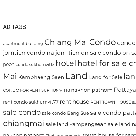
AD TAGS
Condo
Chiang Mai
condo 
apartment
building
jomtien
condo na jom tien on sale
condo on sa
hotel
hotel for sale 
poon
condo sukhumvit15
Land
Mai
lan
Kamphaeng Saen
Land for Sale
Pattaya
nakhon pathom
CONDO FOR RENT SUKHUMVIT18
rent house
rent condo sukhumvit77
RENT TOWN HOUSE su
sale condo
sale condo patt
sale condo Bang Sue
chiangmai
sale land kampangsean
sale land
town house for ren
nakhon pathom
Thailand property