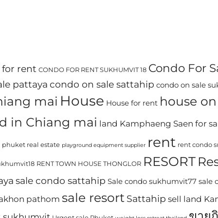
Condo For S
for rent
CONDO FOR RENT SUKHUMVIT 18
le pattaya
condo on sale sattahip
condo on sale s
House
chiang mai
house on 
House for rent
d in Chiang mai
land Kamphaeng Saen for sa
rent
phuket real estate
rent condo 
playground equipment supplier
RESORT
Res
khumvit18
RENT TOWN HOUSE THONGLOR
aya
sale condo sattahip
Sale condo sukhumvit77
sale
sale resort
Sattahip
 nakhon pathom
sell land 
ขายก
t sukhumvit
Urgent sale Phuket