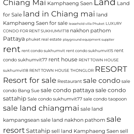
Land
Chiang Mai
Kamphaeng Saen
Land
land in Chiang mai
for Sale
land
Kamphaeng Saen for sale
LUXURY
leasehold villa Phuket
nakhon pathom
CONDO FOR RENT SUKHUMVIT18
Pattaya
phuket real estate
playground equipment supplier
rent
rent
rent condo sukhumvit
rent condo sukhumvit15
rent house
condo sukhumvit77
RENT TOWN HOUSE
RESORT
sukhumvit18
RENT TOWN HOUSE THONGLOR
Resort for sale
sale condo
Restaurant
sale
sale condo pattaya
sale condo
condo Bang Sue
sattahip
Sale condo sukhumvit77
sale condo taopoon
sale land chiangmai
sale land
sale
kampangsean
sale land nakhon pathom
resort
Sattahip
sell land Kamphaeng Saen
sell