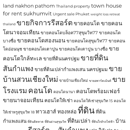
town house
land nakhon pathom
Thailand property
for rent sukhumvit
Urgent sale Phuket
weight loss retreat
ขายกิจการรีสอร์ต
ขายคอน
ขายคอนโด
thailand
โดนาจอมเทียน
ขายคอนโดบล็อค77สุขุมวิท77
ขายคอนโด
ขายคอนโดสองนอน
บางซื่อ
ขายคอนโดสุขุมวิท77
ขายคอน
ขาย
โดอ่อนนุช
ขายคอนโดเตาปูน
ขายคอนโดเตาปูน บางซื่อ
ขายที่ดิน
คอนโดใกล้ทะเล
ขายที่ดินนครปฐม
สันกำแพง
ขาย
ขายที่ดินเปล่ากำแพงเสน นครปฐมม
บ้านสวนเชียงใหม่
ขาย
ขายบ้านเชียงใหม่
ขายอพาร์ตเม้นท์
คอนโด
โรงแรม
คอนโดพร้อมเฟอร์
คอนโดนานา
ขายนาจอมเทียน
คอนโดให้เช่า
คอนโดให้เช่าสุขุมวิท 15
คอนโด
ที่ดิน
ทาวเฮาส์ ทองหล่อ
ที่ดิน
ให้เช่าหรูสุขุมวิท 18
ที่ดินเปล่า
บ้าน
กำแพงแสน
ที่ดินติดหาด
ที่ดินย่านสุขุมวิท
ที่ดินใกล้รถไฟฟ้า
รีสอร์ต
สันกำแพง