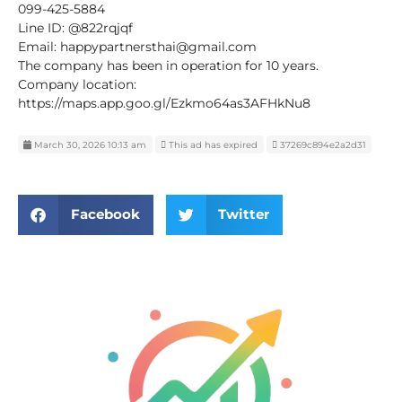
099-425-5884
Line ID: @822rqjqf
Email: happypartnersthai@gmail.com
The company has been in operation for 10 years.
Company location:
https://maps.app.goo.gl/Ezkmo64as3AFHkNu8
March 30, 2026 10:13 am
This ad has expired
37269c894e2a2d31
Facebook
Twitter