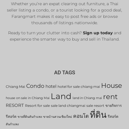
Whether you’re an expat clearing out furniture, a Thai
List Now
seller listing a condo, or a tourist looking for a good deal,
Farangmart makes it easy to post free ads or browse
thousands of listings nationwide.
Ready to turn your clutter into cash?
Sign up today
and
experience the smarter way to buy and sell in Thailand.
AD TAGS
House
Condo
hotel
Chiang Mai
hotel for sale chiang mai
Land
rent
house on sale in Chiang Mai
land in Chiang mai
RESORT
Resort for sale
sale land chiangmai
sale resort
ขายกิจการ
ที่ดิน
คอนโด
รีสอร์ต
รีสอร์ต
ขายที่ดินสันกำแพง
ขายบ้านสวนเชียงใหม่
สันกำแพง