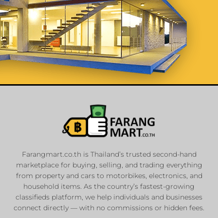
List Your
Properties
Farangmart.co.th is Thailand’s trusted second-hand
marketplace for buying, selling, and trading everything
Private Sellers
from property and cars to motorbikes, electronics, and
Real Estate Agents
household items. As the country’s fastest-growing
classifieds platform, we help individuals and businesses
Sale & Rent
connect directly — with no commissions or hidden fees.