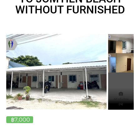
WITHOUT FURNISHED
All photos
(4)
฿7,000