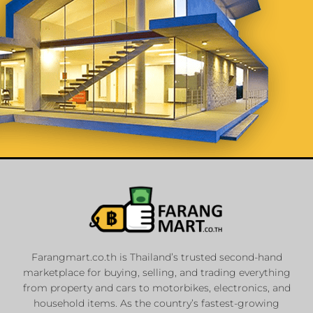
List Your
Properties
Farangmart.co.th is Thailand’s trusted second-hand
marketplace for buying, selling, and trading everything
Private Sellers
from property and cars to motorbikes, electronics, and
Real Estate Agents
household items. As the country’s fastest-growing