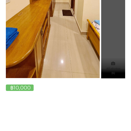
All photos
(6)
฿10,000