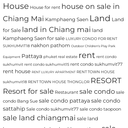
House
house on sale in
House for rent
Land
Chiang Mai
Kamphaeng Saen
Land
land in Chiang mai
for Sale
land
Kamphaeng Saen for sale
LUXURY CONDO FOR RENT
nakhon pathom
SUKHUMVIT18
Outdoor Children's Play Park
rent
Pattaya
phuket real estate
rent condo
Equipment
rent condo sukhumvit77
sukhumvit
rent condo sukhumvit15
rent house
RENT TOWN HOUSE
RENT LUXURY APARTMENT
RESORT
sukhumvit18
RENT TOWN HOUSE THONGLOR
Resort for sale
sale condo
Restaurant
sale
sale condo pattaya
sale condo
condo Bang Sue
sattahip
Sale condo sukhumvit77
sale condo taopoon
sale land chiangmai
sale land