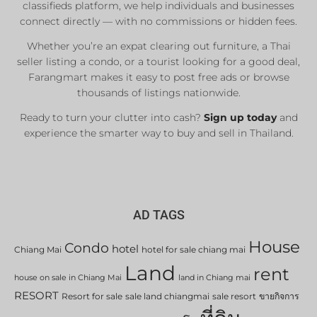
Sale & Rent
classifieds platform, we help individuals and businesses
connect directly — with no commissions or hidden fees.
Whether you’re an expat clearing out furniture, a Thai
List Now
seller listing a condo, or a tourist looking for a good deal,
Farangmart makes it easy to post free ads or browse
thousands of listings nationwide.
Ready to turn your clutter into cash?
Sign up today
and
experience the smarter way to buy and sell in Thailand.
AD TAGS
House
Condo
hotel
Chiang Mai
hotel for sale chiang mai
Land
rent
house on sale in Chiang Mai
land in Chiang mai
RESORT
Resort for sale
sale land chiangmai
sale resort
ขายกิจการ