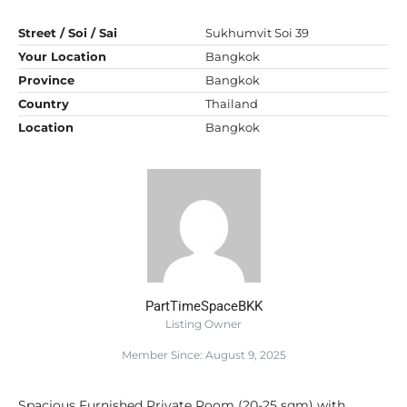
Street / Soi / Sai
Sukhumvit Soi 39
Your Location
Bangkok
Province
Bangkok
Country
Thailand
Location
Bangkok
PartTimeSpaceBKK
Listing Owner
Member Since: August 9, 2025
Spacious Furnished Private Room (20-25 sqm) with