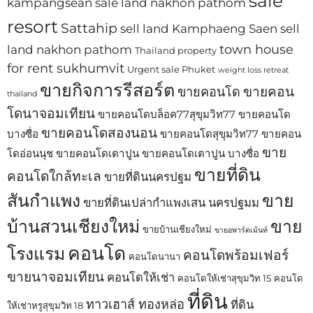
sale
kampangsean
sale land nakhon pathom
resort
Sattahip
sell land Kamphaeng Saen
sell
town house
land nakhon pathom
Thailand property
for rent sukhumvit
Urgent sale Phuket
weight loss retreat
ขายกิจการรีสอร์ต
ขายคอน
ขายคอนโด
thailand
โดนาจอมเทียน
ขายคอนโดบล็อค77สุขุมวิท77
ขายคอนโด
ขายคอนโดสองนอน
บางซื่อ
ขายคอนโดสุขุมวิท77
ขายคอน
ขาย
โดอ่อนนุช
ขายคอนโดเตาปูน
ขายคอนโดเตาปูน บางซื่อ
ขายที่ดิน
คอนโดใกล้ทะเล
ขายที่ดินนครปฐม
สันกำแพง
ขาย
ขายที่ดินเปล่ากำแพงเสน นครปฐมม
บ้านสวนเชียงใหม่
ขาย
ขายบ้านเชียงใหม่
ขายอพาร์ตเม้นท์
คอนโด
โรงแรม
คอนโดพร้อมเฟอร์
คอนโดนานา
ขายนาจอมเทียน
คอนโดให้เช่า
คอนโดให้เช่าสุขุมวิท 15
คอนโด
ที่ดิน
ทาวเฮาส์ ทองหล่อ
ที่ดิน
ให้เช่าหรูสุขุมวิท 18