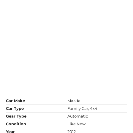
Car Make
Mazda
Car Type
Family Car, 4x4
Gear Type
Automatic
Condition
Like New
Year
2012