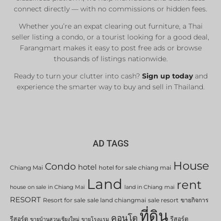
connect directly — with no commissions or hidden fees.
Whether you’re an expat clearing out furniture, a Thai
List Now
seller listing a condo, or a tourist looking for a good deal,
Farangmart makes it easy to post free ads or browse
thousands of listings nationwide.
Ready to turn your clutter into cash?
Sign up today
and
experience the smarter way to buy and sell in Thailand.
AD TAGS
House
Condo
hotel
Chiang Mai
hotel for sale chiang mai
Land
rent
house on sale in Chiang Mai
land in Chiang mai
RESORT
Resort for sale
sale land chiangmai
sale resort
ขายกิจการ
ที่ดิน
คอนโด
รีสอร์ต
รีสอร์ต
ขายบ้านสวนเชียงใหม่
ขายโรงแรม