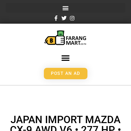
POST AN AD
JAPAN IMPORT MAZDA
CX-9 AWD V6 • 277 HP •