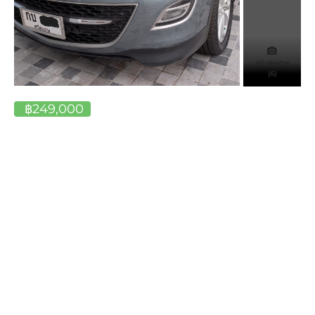
All photos
(6)
฿249,000