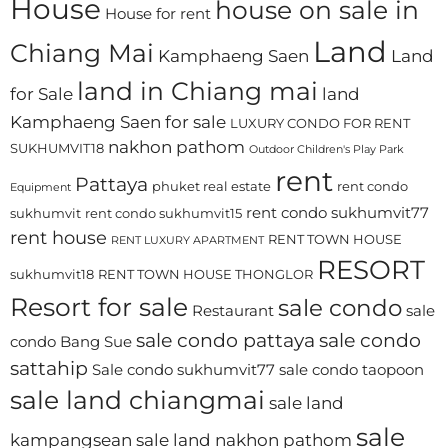
House
house on sale in
House for rent
Land
Chiang Mai
Kamphaeng Saen
Land
land in Chiang mai
for Sale
land
Kamphaeng Saen for sale
LUXURY CONDO FOR RENT
nakhon pathom
SUKHUMVIT18
Outdoor Children's Play Park
rent
Pattaya
phuket real estate
rent condo
Equipment
rent condo sukhumvit77
sukhumvit
rent condo sukhumvit15
rent house
RENT TOWN HOUSE
RENT LUXURY APARTMENT
RESORT
sukhumvit18
RENT TOWN HOUSE THONGLOR
Resort for sale
sale condo
Restaurant
sale
sale condo pattaya
sale condo
condo Bang Sue
sattahip
Sale condo sukhumvit77
sale condo taopoon
sale land chiangmai
sale land
sale
kampangsean
sale land nakhon pathom