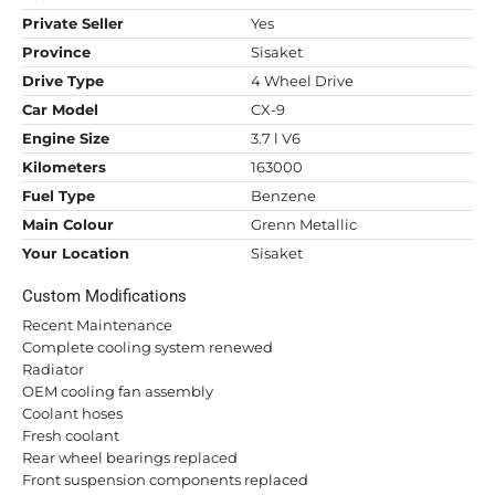
Private Seller
Yes
Province
Sisaket
Drive Type
4 Wheel Drive
Car Model
CX-9
Engine Size
3.7 l V6
Kilometers
163000
Fuel Type
Benzene
Main Colour
Grenn Metallic
Your Location
Sisaket
Custom Modifications
Recent Maintenance
Complete cooling system renewed
Radiator
OEM cooling fan assembly
Coolant hoses
Fresh coolant
Rear wheel bearings replaced
Front suspension components replaced