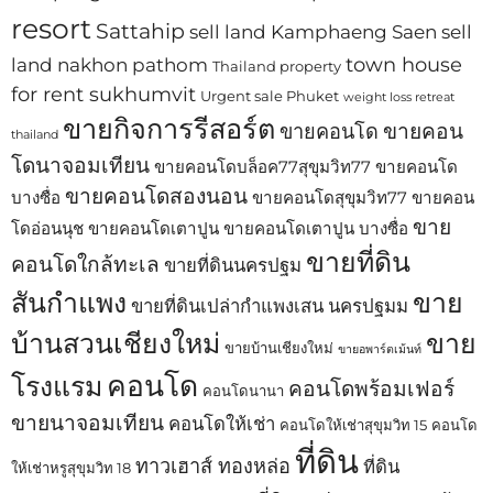
resort
Sattahip
sell land Kamphaeng Saen
sell
town house
land nakhon pathom
Thailand property
for rent sukhumvit
Urgent sale Phuket
weight loss retreat
ขายกิจการรีสอร์ต
ขายคอน
ขายคอนโด
thailand
โดนาจอมเทียน
ขายคอนโดบล็อค77สุขุมวิท77
ขายคอนโด
ขายคอนโดสองนอน
บางซื่อ
ขายคอนโดสุขุมวิท77
ขายคอน
ขาย
โดอ่อนนุช
ขายคอนโดเตาปูน
ขายคอนโดเตาปูน บางซื่อ
ขายที่ดิน
คอนโดใกล้ทะเล
ขายที่ดินนครปฐม
สันกำแพง
ขาย
ขายที่ดินเปล่ากำแพงเสน นครปฐมม
บ้านสวนเชียงใหม่
ขาย
ขายบ้านเชียงใหม่
ขายอพาร์ตเม้นท์
คอนโด
โรงแรม
คอนโดพร้อมเฟอร์
คอนโดนานา
ขายนาจอมเทียน
คอนโดให้เช่า
คอนโดให้เช่าสุขุมวิท 15
คอนโด
ที่ดิน
ทาวเฮาส์ ทองหล่อ
ที่ดิน
ให้เช่าหรูสุขุมวิท 18