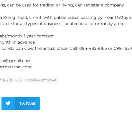
ons, can be used for trading or living, can register a company
ya Klang Road, Line 3, with public buses passing by, near Patta
uitable for all types of business, located in a community area.
baht/month, 1 year contract
 month in advance
e condo can view the actual place. Call: 094-482-9163 or 099-162
thai@gmail.com
rtnersthai.com
 days, 8 hours
9086a4b17f0a3c41
Twitter