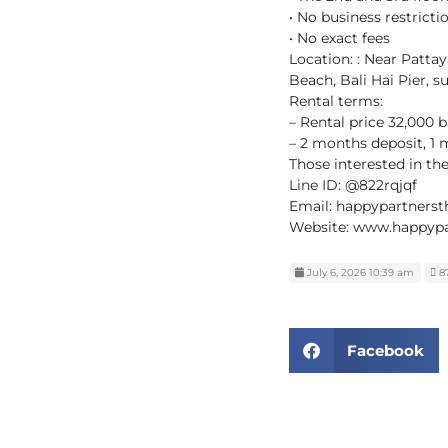
• No business restricti
• No exact fees
Location: : Near Patta
Beach, Bali Hai Pier, s
Rental terms:
– Rental price 32,000 
– 2 months deposit, 1
Those interested in th
Line ID: @822rqjqf
Email: happypartners
Website: www.happypa
July 6, 2026 10:39 am
87
Facebook