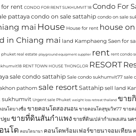
Condo For S
for rent
CONDO FOR RENT SUKHUMVIT 18
le pattaya
condo on sale sattahip
condo on sale s
House
chiang mai
house on 
House for rent
d in Chiang mai
land Kamphaeng Saen for sa
rent
phuket real estate
rent condo 
playground equipment supplier
RESORT
Res
khumvit18
RENT TOWN HOUSE THONGLOR
aya
sale condo sattahip
Sale condo sukhumvit77
sale
sale resort
Sattahip
 nakhon pathom
sell land 
ขายก
t sukhumvit
Urgent sale Phuket
weight loss retreat thailand
ขายคอนโดสองนอน
อนโดบางซื่อ
ขายคอนโดสุขุมวิท77
ขายคอ
ขายที่ดินสันกำแพง
รปฐม
ขายที่ดินเปล่ากำแพงเสน น
อนโด
คอนโดพร้อมเฟอร์ขายนาจอมเทียน
ค
คอนโดนานา