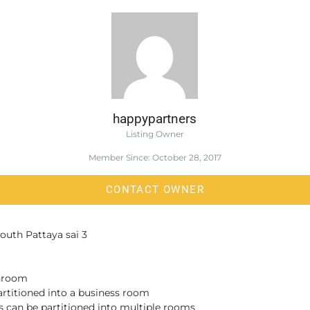
happypartners
Listing Owner
Member Since: October 28, 2017
CONTACT OWNER
South Pattaya sai 3
throom
partitioned into a business room
rs can be partitioned into multiple rooms