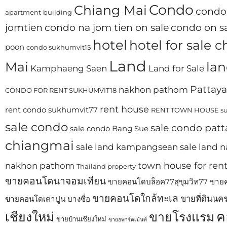
Condo
Chiang Mai
condo 
apartment
building
jomtien
condo na jom tien on sale
condo on sa
hotel
hotel for sale 
poon
condo sukhumvit15
Land
Mai
lan
Kamphaeng Saen
Land for Sale
Pattaya
nakhon pathom
CONDO FOR RENT SUKHUMVIT18
rent house
rent condo sukhumvit77
RENT TOWN HOUSE su
sale condo
sale condo patt
sale condo Bang Sue
chiangmai
sale land kampangsean
sale land
town house for ren
nakhon pathom
Thailand property
ขายคอนโดนาจอมเทียน
ขายคอนโดบล็อค77สุขุมวิท77
ขายค
ขายคอนโดใกล้ทะเล
ขายที่ดินนค
ขายคอนโดเตาปูน บางซื่อ
ค
เชียงใหม่
ขายโรงแรม
ขายบ้านเชียงใหม่
ขายอพาร์ตเม้นท์