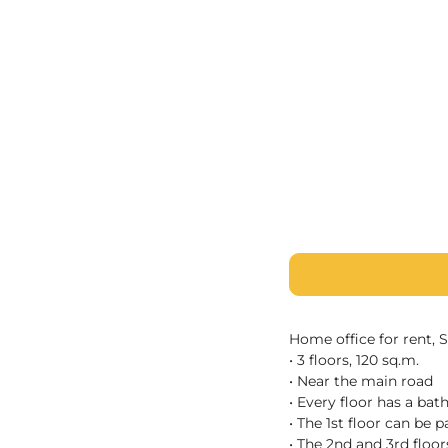
Home office for rent, 
• 3 floors, 120 sq.m.
• Near the main road
• Every floor has a ba
• The 1st floor can be 
• The 2nd and 3rd floo