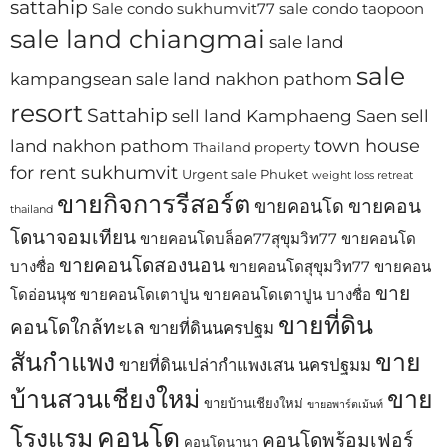
sattahip
Sale condo sukhumvit77
sale condo taopoon
sale land chiangmai
sale land
sale
kampangsean
sale land nakhon pathom
resort
Sattahip
sell land Kamphaeng Saen
sell
town house
land nakhon pathom
Thailand property
for rent sukhumvit
Urgent sale Phuket
weight loss retreat
ขายกิจการรีสอร์ต
ขายคอน
ขายคอนโด
thailand
โดนาจอมเทียน
ขายคอนโดบล็อค77สุขุมวิท77
ขายคอนโด
ขายคอนโดสองนอน
บางซื่อ
ขายคอนโดสุขุมวิท77
ขายคอน
ขาย
โดอ่อนนุช
ขายคอนโดเตาปูน
ขายคอนโดเตาปูน บางซื่อ
ขายที่ดิน
คอนโดใกล้ทะเล
ขายที่ดินนครปฐม
สันกำแพง
ขาย
ขายที่ดินเปล่ากำแพงเสน นครปฐมม
บ้านสวนเชียงใหม่
ขาย
ขายบ้านเชียงใหม่
ขายอพาร์ตเม้นท์
คอนโด
โรงแรม
คอนโดพร้อมเฟอร์
คอนโดนานา