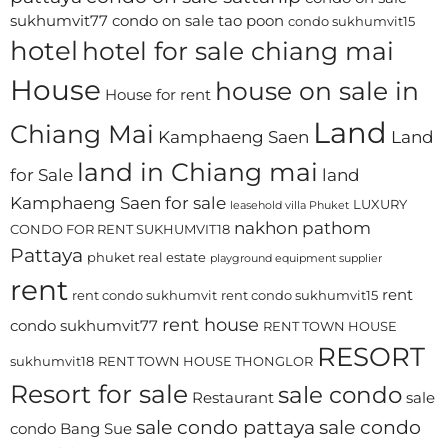
sukhumvit77
condo on sale tao poon
condo sukhumvit15
hotel
hotel for sale chiang mai
House
house on sale in
House for rent
Land
Chiang Mai
Kamphaeng Saen
Land
land in Chiang mai
for Sale
land
Kamphaeng Saen for sale
LUXURY
leasehold villa Phuket
nakhon pathom
CONDO FOR RENT SUKHUMVIT18
Pattaya
phuket real estate
playground equipment supplier
rent
rent
rent condo sukhumvit
rent condo sukhumvit15
rent house
condo sukhumvit77
RENT TOWN HOUSE
RESORT
sukhumvit18
RENT TOWN HOUSE THONGLOR
Resort for sale
sale condo
Restaurant
sale
sale condo pattaya
sale condo
condo Bang Sue