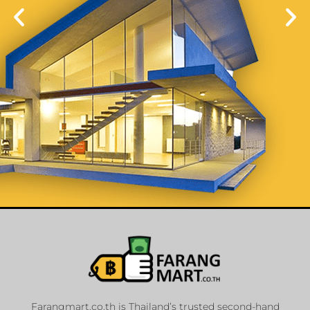
List Your
Properties
Farangmart.co.th is Thailand’s trusted second-hand