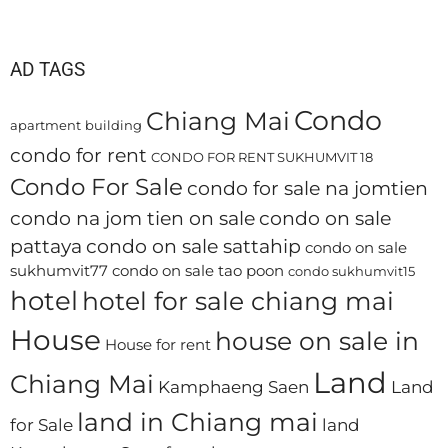
AD TAGS
Condo
Chiang Mai
apartment
building
condo for rent
CONDO FOR RENT SUKHUMVIT 18
Condo For Sale
condo for sale na jomtien
condo na jom tien on sale
condo on sale
pattaya
condo on sale sattahip
condo on sale
sukhumvit77
condo on sale tao poon
condo sukhumvit15
hotel
hotel for sale chiang mai
House
house on sale in
House for rent
Land
Chiang Mai
Kamphaeng Saen
Land
land in Chiang mai
for Sale
land