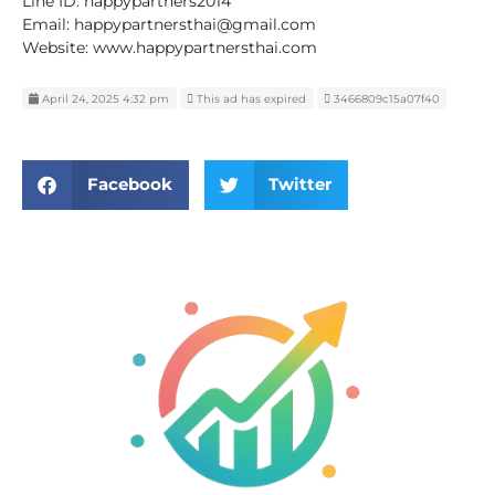
Line ID: happypartners2014
Email: happypartnersthai@gmail.com
Website: www.happypartnersthai.com
April 24, 2025 4:32 pm
This ad has expired
3466809c15a07f40
Facebook
Twitter