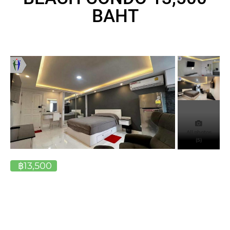
BAHT
All photos
(5)
฿13,500