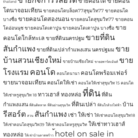
ขายคอน
ขายคอนโด
thailand
โดนาจอมเทียน
ขายคอนโดบล็อค77สุขุมวิท77
ขายคอนโด
ขายคอนโดสองนอน
บางซื่อ
ขายคอนโดสุขุมวิท77
ขายคอน
ขาย
โดอ่อนนุช
ขายคอนโดเตาปูน
ขายคอนโดเตาปูน บางซื่อ
ขายที่ดิน
คอนโดใกล้ทะเล
ขายที่ดินนครปฐม
สันกำแพง
ขาย
ขายที่ดินเปล่ากำแพงเสน นครปฐมม
บ้านสวนเชียงใหม่
ขาย
ขายบ้านเชียงใหม่
ขายอพาร์ตเม้นท์
คอนโด
โรงแรม
คอนโดพร้อมเฟอร์
คอนโดนานา
ขายนาจอมเทียน
คอนโดให้เช่า
คอนโดให้เช่าสุขุมวิท 15
คอนโด
ที่ดิน
ทาวเฮาส์ ทองหล่อ
ที่ดิน
ให้เช่าหรูสุขุมวิท 18
ที่ดินเปล่า
บ้าน
กำแพงแสน
ที่ดินติดหาด
ที่ดินย่านสุขุมวิท
ที่ดินใกล้รถไฟฟ้า
รีสอร์ต
สันกำแพง
เช่า
ให้เช่า
ให้เช่าคอนโดสุขุมวิท18
สวน
ให้เช่าทาวเฮาส์
ให้เช่าคอนโดสุขุมวิท39
ให้เช่าคอนโดหรูสุขุมวิท
้hotel on sale in
ทองหล่อ
ให้เช่าบ้านลาดพร้าว