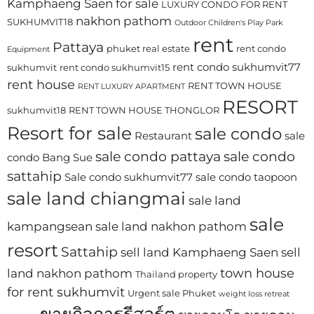
Kamphaeng Saen for sale
LUXURY CONDO FOR RENT
nakhon pathom
SUKHUMVIT18
Outdoor Children's Play Park
rent
Pattaya
phuket real estate
rent condo
Equipment
rent condo sukhumvit77
sukhumvit
rent condo sukhumvit15
rent house
RENT TOWN HOUSE
RENT LUXURY APARTMENT
RESORT
sukhumvit18
RENT TOWN HOUSE THONGLOR
Resort for sale
sale condo
Restaurant
sale
sale condo pattaya
sale condo
condo Bang Sue
sattahip
Sale condo sukhumvit77
sale condo taopoon
sale land chiangmai
sale land
sale
kampangsean
sale land nakhon pathom
resort
Sattahip
sell land Kamphaeng Saen
sell
town house
land nakhon pathom
Thailand property
for rent sukhumvit
Urgent sale Phuket
weight loss retreat
ขายกิจการรีสอร์ต