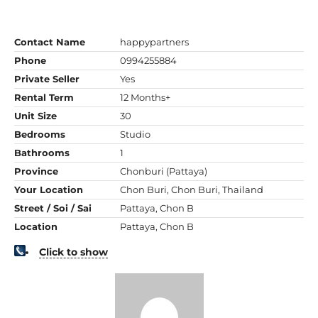
Contact Name
happypartners
Phone
0994255884
Private Seller
Yes
Rental Term
12 Months+
Unit Size
30
Bedrooms
Studio
Bathrooms
1
Province
Chonburi (Pattaya)
Your Location
Chon Buri, Chon Buri, Thailand
Street / Soi / Sai
Pattaya, Chon B
Location
Pattaya, Chon B
Click to show