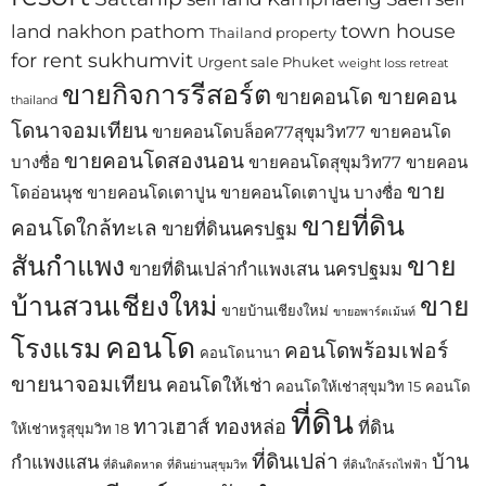
town house
land nakhon pathom
Thailand property
for rent sukhumvit
Urgent sale Phuket
weight loss retreat
ขายกิจการรีสอร์ต
ขายคอน
ขายคอนโด
thailand
โดนาจอมเทียน
ขายคอนโดบล็อค77สุขุมวิท77
ขายคอนโด
ขายคอนโดสองนอน
บางซื่อ
ขายคอนโดสุขุมวิท77
ขายคอน
ขาย
โดอ่อนนุช
ขายคอนโดเตาปูน
ขายคอนโดเตาปูน บางซื่อ
ขายที่ดิน
คอนโดใกล้ทะเล
ขายที่ดินนครปฐม
สันกำแพง
ขาย
ขายที่ดินเปล่ากำแพงเสน นครปฐมม
บ้านสวนเชียงใหม่
ขาย
ขายบ้านเชียงใหม่
ขายอพาร์ตเม้นท์
คอนโด
โรงแรม
คอนโดพร้อมเฟอร์
คอนโดนานา
ขายนาจอมเทียน
คอนโดให้เช่า
คอนโดให้เช่าสุขุมวิท 15
คอนโด
ที่ดิน
ทาวเฮาส์ ทองหล่อ
ที่ดิน
ให้เช่าหรูสุขุมวิท 18
ที่ดินเปล่า
บ้าน
กำแพงแสน
ที่ดินติดหาด
ที่ดินย่านสุขุมวิท
ที่ดินใกล้รถไฟฟ้า