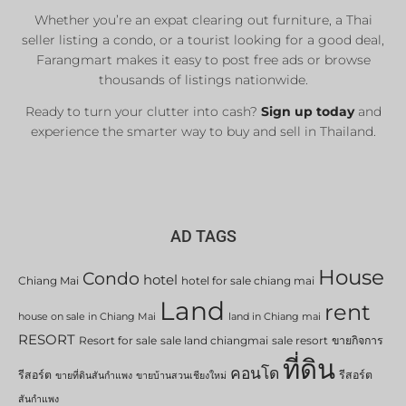
Whether you’re an expat clearing out furniture, a Thai
List Now
seller listing a condo, or a tourist looking for a good deal,
Farangmart makes it easy to post free ads or browse
thousands of listings nationwide.
Ready to turn your clutter into cash?
Sign up today
and
experience the smarter way to buy and sell in Thailand.
AD TAGS
House
Condo
hotel
Chiang Mai
hotel for sale chiang mai
Land
rent
house on sale in Chiang Mai
land in Chiang mai
RESORT
Resort for sale
sale land chiangmai
sale resort
ขายกิจการ
ที่ดิน
คอนโด
รีสอร์ต
รีสอร์ต
ขายที่ดินสันกำแพง
ขายบ้านสวนเชียงใหม่
สันกำแพง