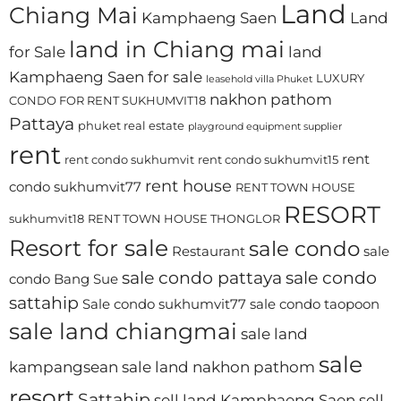
Land
Chiang Mai
Kamphaeng Saen
Land
land in Chiang mai
for Sale
land
Kamphaeng Saen for sale
LUXURY
leasehold villa Phuket
nakhon pathom
CONDO FOR RENT SUKHUMVIT18
Pattaya
phuket real estate
playground equipment supplier
rent
rent
rent condo sukhumvit
rent condo sukhumvit15
rent house
condo sukhumvit77
RENT TOWN HOUSE
RESORT
sukhumvit18
RENT TOWN HOUSE THONGLOR
Resort for sale
sale condo
Restaurant
sale
sale condo pattaya
sale condo
condo Bang Sue
sattahip
Sale condo sukhumvit77
sale condo taopoon
sale land chiangmai
sale land
sale
kampangsean
sale land nakhon pathom
resort
Sattahip
sell land Kamphaeng Saen
sell