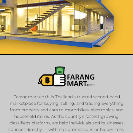
List Your
Properties
Farangmart.co.th is Thailand’s trusted second-hand
marketplace for buying, selling, and trading everything
Private Sellers
from property and cars to motorbikes, electronics, and
Real Estate Agents
household items. As the country’s fastest-growing
classifieds platform, we help individuals and businesses
Sale & Rent
connect directly — with no commissions or hidden fees.