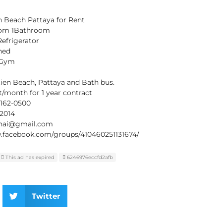
 Beach Pattaya for Rent
room 1Bathroom
Refrigerator
shed
 Gym
ien Beach, Pattaya and Bath bus.
t/month for 1 year contract
-162-0500
s2014
thai@gmail.com
w.facebook.com/groups/410460251131674/
This ad has expired
6246976eccfd2afb
Twitter