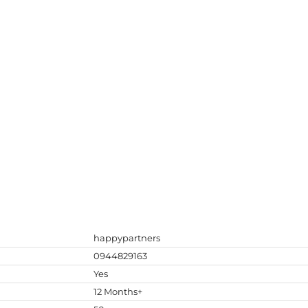
happypartners
0944829163
Yes
12 Months+