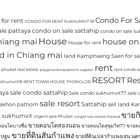
Condo For S
for rent
CONDO FOR RENT SUKHUMVIT 18
le pattaya
condo on sale sattahip
condo on sale s
House
chiang mai
house on 
House for rent
d in Chiang mai
land Kamphaeng Saen for sa
rent
phuket real estate
rent condo 
playground equipment supplier
RESORT
Res
khumvit18
RENT TOWN HOUSE THONGLOR
aya
sale condo sattahip
Sale condo sukhumvit77
sale
sale resort
Sattahip
 nakhon pathom
sell land 
ขายก
t sukhumvit
Urgent sale Phuket
weight loss retreat thailand
ขายคอนโดสองนอน
อนโดบางซื่อ
ขายคอนโดสุขุมวิท77
ขายคอ
ขายที่ดินสันกำแพง
รปฐม
ขายที่ดินเปล่ากำแพงเสน น