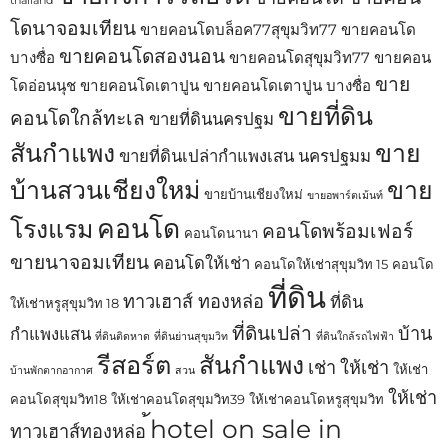
thailand
โดนาจอมเทียน
ขายคอนโดบล็อค77สุขุมวิท77
ขายคอนโด
ขายคอนโดสองนอน
บางซื่อ
ขายคอนโดสุขุมวิท77
ขายคอน
ขาย
โดอ่อนนุช
ขายคอนโดเตาปูน
ขายคอนโดเตาปูน บางซื่อ
ขายที่ดิน
คอนโดใกล้ทะเล
ขายที่ดินนครปฐม
สันกำแพง
ขาย
ขายที่ดินเปล่ากำแพงเสน นครปฐมม
บ้านสวนเชียงใหม่
ขาย
ขายบ้านเชียงใหม่
ขายอพาร์ตเม้นท์
คอนโด
โรงแรม
คอนโดพร้อมเฟอร์
คอนโดนานา
ขายนาจอมเทียน
คอนโดให้เช่า
คอนโดให้เช่าสุขุมวิท 15
คอนโด
ที่ดิน
ทาวเฮาส์ ทองหล่อ
ที่ดิน
ให้เช่าหรูสุขุมวิท 18
ที่ดินเปล่า
บ้าน
กำแพงแสน
ที่ดินติดหาด
ที่ดินย่านสุขุมวิท
ที่ดินใกล้รถไฟฟ้า
รีสอร์ต
สันกำแพง
เช่า
ให้เช่า
ให้เช่า
บ้านพักตากอากาศ
สวน
ให้เช่า
คอนโดสุขุมวิท18
ให้เช่าคอนโดสุขุมวิท39
ให้เช่าคอนโดหรูสุขุมวิท
้hotel on sale in
ทาวเฮาส์ทองหล่อ