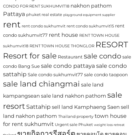
nakhon pathom
CONDO FOR RENT SUKHUMVIT18
Pattaya
phuket real estate
playground equipment supplier
rent
rent
rent condo sukhumvit
rent condo sukhumvit15
rent house
condo sukhumvit77
RENT TOWN HOUSE
RESORT
sukhumvit18
RENT TOWN HOUSE THONGLOR
Resort for sale
sale condo
Restaurant
sale
sale condo pattaya
sale condo
condo Bang Sue
sattahip
Sale condo sukhumvit77
sale condo taopoon
sale land chiangmai
sale land
sale
kampangsean
sale land nakhon pathom
resort
Sattahip
sell land Kamphaeng Saen
sell
town house
land nakhon pathom
Thailand property
for rent sukhumvit
Urgent sale Phuket
weight loss retreat
ขายกิจการรีสอร์ต
ขายคอน
ขายคอนโด