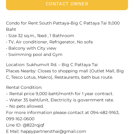
CONTACT OWNER
Condo for Rent South Pattaya-Big C Pattaya Tai 9,000
Baht
• Size 32 sq.m., 1bed , 1 Bathroom
• TV, Air conditioner, Refrigerator, No sofa
• Balcony with City view
• Swimming pool and Gym
Location: Sukhumvit Rd. – Big C Pattaya Tai
Places Nearby: Closes to shopping mall (Outlet Mall, Big
C, Tesco Lotus, Makro), Restaurants, bath bus route.
Rental Condition:
– Rental price 9,000 baht/month for 1 year contract.
– Water 35 baht/unit, Electricity is government rate.
– No pets allowed.
For more information please contact at 094-482-9163,
099-162-0600
Line ID: @822rqjqf
E Mail: happypartnersthai@gmail.com