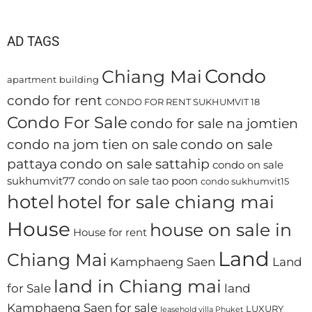
AD TAGS
Condo
Chiang Mai
apartment
building
condo for rent
CONDO FOR RENT SUKHUMVIT 18
Condo For Sale
condo for sale na jomtien
condo na jom tien on sale
condo on sale
pattaya
condo on sale sattahip
condo on sale
sukhumvit77
condo on sale tao poon
condo sukhumvit15
hotel
hotel for sale chiang mai
House
house on sale in
House for rent
Land
Chiang Mai
Kamphaeng Saen
Land
land in Chiang mai
for Sale
land
Kamphaeng Saen for sale
LUXURY
leasehold villa Phuket