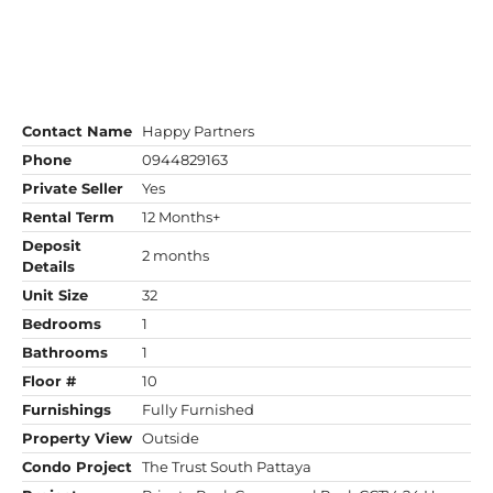
Contact Name
Happy Partners
Phone
0944829163
Private Seller
Yes
Rental Term
12 Months+
Deposit
2 months
Details
Unit Size
32
Bedrooms
1
Bathrooms
1
Floor #
10
Furnishings
Fully Furnished
Property View
Outside
Condo Project
The Trust South Pattaya