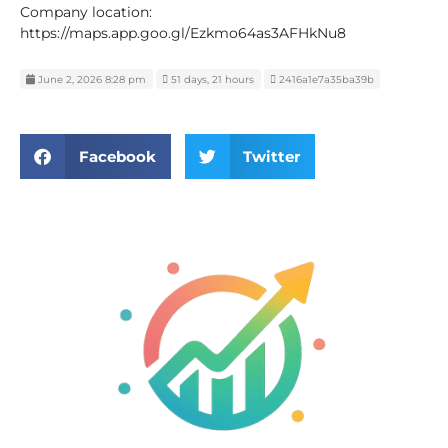
Company location:
https://maps.app.goo.gl/Ezkmo64as3AFHkNu8
June 2, 2026 8:28 pm
51 days, 21 hours
2416a1e7a35ba39b
Facebook
Twitter