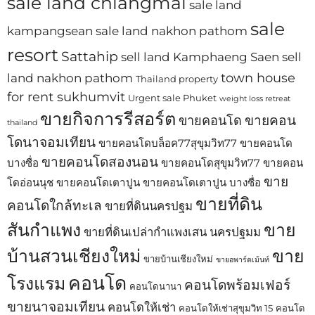
sale land chiangmai
sale land
sale
kampangsean
sale land nakhon pathom
resort
Sattahip
sell land Kamphaeng Saen
sell
town house
land nakhon pathom
Thailand property
for rent sukhumvit
Urgent sale Phuket
weight loss retreat
ขายกิจการรีสอร์ต
ขายคอน
ขายคอนโด
thailand
โดนาจอมเทียน
ขายคอนโดบล็อค77สุขุมวิท77
ขายคอนโด
ขายคอนโดสองนอน
บางซื่อ
ขายคอนโดสุขุมวิท77
ขายคอน
ขาย
โดอ่อนนุช
ขายคอนโดเตาปูน
ขายคอนโดเตาปูน บางซื่อ
ขายที่ดิน
คอนโดใกล้ทะเล
ขายที่ดินนครปฐม
สันกำแพง
ขาย
ขายที่ดินเปล่ากำแพงเสน นครปฐมม
บ้านสวนเชียงใหม่
ขาย
ขายบ้านเชียงใหม่
ขายอพาร์ตเม้นท์
คอนโด
โรงแรม
คอนโดพร้อมเฟอร์
คอนโดนานา
ขายนาจอมเทียน
คอนโดให้เช่า
คอนโดให้เช่าสุขุมวิท 15
คอนโด