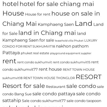
hotel
hotel for sale chiang mai
House
house on sale in
House for rent
Land
Chiang Mai
Kamphaeng Saen
Land
land in Chiang mai
for Sale
land
Kamphaeng Saen for sale
LUXURY
leasehold villa Phuket
nakhon pathom
CONDO FOR RENT SUKHUMVIT18
Pattaya
phuket real estate
playground equipment supplier
rent
rent
rent condo sukhumvit
rent condo sukhumvit15
rent house
condo sukhumvit77
RENT TOWN HOUSE
RESORT
sukhumvit18
RENT TOWN HOUSE THONGLOR
Resort for sale
sale condo
Restaurant
sale
sale condo pattaya
sale condo
condo Bang Sue
sattahip
Sale condo sukhumvit77
sale condo taopoon