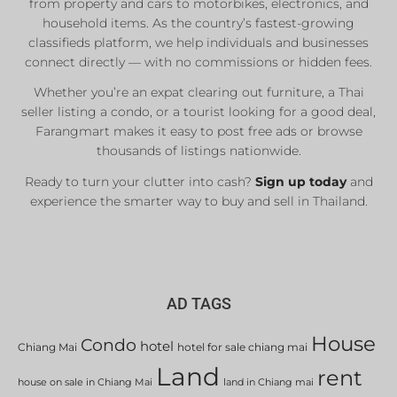
from property and cars to motorbikes, electronics, and
Real Estate Agents
household items. As the country’s fastest-growing
classifieds platform, we help individuals and businesses
Sale & Rent
connect directly — with no commissions or hidden fees.
Whether you’re an expat clearing out furniture, a Thai
List Now
seller listing a condo, or a tourist looking for a good deal,
Farangmart makes it easy to post free ads or browse
thousands of listings nationwide.
Ready to turn your clutter into cash?
Sign up today
and
experience the smarter way to buy and sell in Thailand.
AD TAGS
House
Condo
hotel
Chiang Mai
hotel for sale chiang mai
Land
rent
house on sale in Chiang Mai
land in Chiang mai