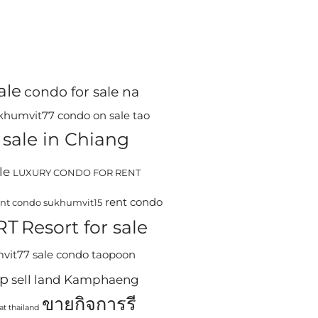
ale
condo for sale na
ukhumvit77
condo on sale tao
sale in Chiang
le
LUXURY CONDO FOR RENT
rent condo
ent condo sukhumvit15
RT
Resort for sale
mvit77
sale condo taopoon
ip
sell land Kamphaeng
ขายกิจการรี
at thailand