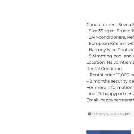
Condo for rent Seven 
• Size 35 sq.m. Studio
• 2Air-conditioners, Re
• European Kitchen wi
• Balcony Nice Pool vi
• Swimming pool and
Location: Na Jomtien 
Rental Condition:
– Rental price 10,000 b
– 2 months security d
For more information 
Line ID: happypartner
Email: happypartners
February 5, 2026 5:03 pm