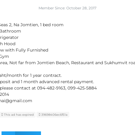
Member Since: October 28, 2017
Seas 2, Na Jomtien, 1 bed room
 1Bathroom
frigerator
th Hood
ew with Fully Furnished
 Gym
area, Not far from Jomtien Beach, Restaurant and Sukhumvit roa
aht/month for 1 year contract.
eposit and 1 month advanced rental payment.
please contact at 094-482-9163, 099-425-5884
s2014
thai@gmail.com
This ad has expired
39698406ec6f51a