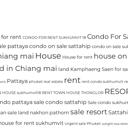
Condo For S
for rent
CONDO FOR RENT SUKHUMVIT 18
le pattaya
condo on sale sattahip
condo on sale s
House
chiang mai
house on 
House for rent
d in Chiang mai
land Kamphaeng Saen for sa
rent
Pattaya
phuket real estate
rent condo sukhumvit
r
ment
RESO
 HOUSE sukhumvit18
RENT TOWN HOUSE THONGLOR
ondo pattaya
sale condo sattahip
Sale condo sukhu
sale resort
Sattah
ean
sale land nakhon pathom
house for rent sukhumvit
Urgent sale Phuket
weight loss retre