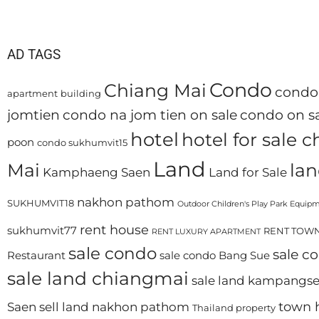
AD TAGS
Condo
Chiang Mai
condo 
apartment
building
jomtien
condo na jom tien on sale
condo on sa
hotel
hotel for sale 
poon
condo sukhumvit15
Land
Mai
lan
Kamphaeng Saen
Land for Sale
nakhon pathom
SUKHUMVIT18
Outdoor Children's Play Park Equip
rent house
sukhumvit77
RENT TOWN
RENT LUXURY APARTMENT
sale condo
sale c
Restaurant
sale condo Bang Sue
sale land chiangmai
sale land kampangs
town 
Saen
sell land nakhon pathom
Thailand property