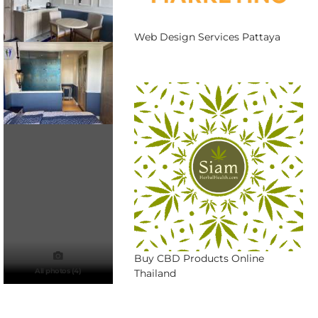
Web Design Services Pattaya
Buy CBD Products Online
All photos (4)
Thailand