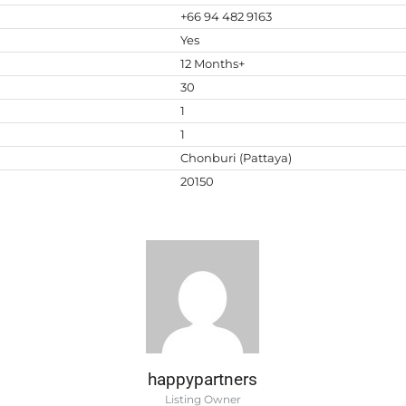
+66 94 482 9163
Yes
12 Months+
30
1
1
Chonburi (Pattaya)
20150
happypartners
Listing Owner